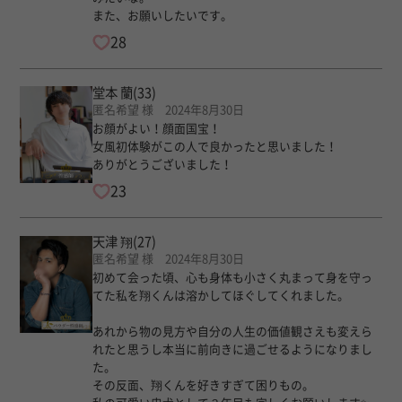
また、お願いしたいです。
28
堂本 蘭
(33)
匿名希望 様 2024年8月30日
お顔がよい！顔面国宝！
女風初体験がこの人で良かったと思いました！
ありがとうございました！
23
天津 翔
(27)
匿名希望 様 2024年8月30日
初めて会った頃、心も身体も小さく丸まって身を守っ
てた私を翔くんは溶かしてほぐしてくれました。
あれから物の見方や自分の人生の価値観さえも変えら
れたと思うし本当に前向きに過ごせるようになりまし
た。
その反面、翔くんを好きすぎて困りもの。