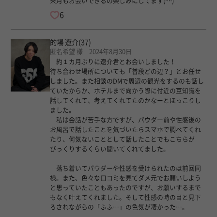
来月もお会いできるの楽しみにしてます(^^)
6
的場 遼介
(37)
匿名希望 様 2024年8月30日
約１カ月ぶりに遼介君とお会いしました！
待ち合わせ場所についても「普段どの辺？」とお任せ
しました。また相談のDMで周辺の観光をするのも話し
ていたからか、ホテルまで向かう際に付近の豆知識を
話してくれて、考えてくれてたのかなーとほっこりし
ました。
私は会話が苦手な方ですが、パウダー前や性感後の
お風呂で話したことを気づいたらスマホで調べてくれ
たり、何気ないこととして話したことでもこちらが
びっくりするくらい聞いてくれてました。
落ち着いてパウダーや性感を受けられたのは前回同
様。また、色々な口コミを見てダメ元でお願いしよう
と思っていたこともあったのですが、お願いするまで
もなく叶えてくれました。そして性感の時の目と見下
ろされながらの「ふふ…」の色気が凄かった…。