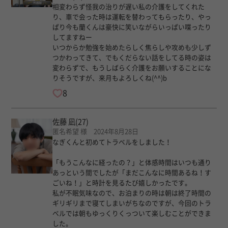
相変わらず怪我の治りが遅い私の介護をしてくれた
り、車で会った時は運転を替わってもらったり、やっ
ぱり今も蘭くんは豪快に笑いながらいっぱい喋ったり
してますねー
いつからか勉強を始めたらしく焦らしや攻めも少しず
つかわってきて、でもくだらない話をしてる時の姿は
変わらずで、もうしばらく介護をお願いすることにな
りそうですが、来月もよろしくね(^^)b
8
佐藤 凪
(27)
匿名希望 様 2024年8月28日
なぎくんと初めてトラベルをしました！
「もうこんなに経ったの？」と体感時間はいつも通り
あっという間でしたが「まだこんなに時間あるね！す
ごいね！」と時計を見るたび嬉しかったです。
私が不眠気味なので、お泊まりの時は朝は終了時間の
ギリギリまで寝てしまいがちなのですが、今回のトラ
ベルでは朝もゆっくりくっついて楽しむことができま
した。