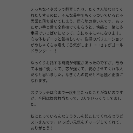
えっちなイタズラで翻弄したり、たくさん笑わせてく
れたりするのに、そんな最中でもくっついていると不
思議と落ち着いてしまう、居心地の良い人です。あっ
たかい手と舌で全身撫でてもらうと、快感と一緒に多
幸感でいっぱいになって、ふにゃふにゃになります。
心も体もずーっと気持ちいい。性感のバリエーション
がめちゃくちゃ増えてる気がします……さすがゴール
ドランク……！
ゆっくりお話する時間が何度かあったのですが、改め
て本当に優しくて、芯が強くて、安心させてくれる人
だなと思いました。なぎくんの前だと不思議と正直に
なれます。
スクラッチは今まで一度も当たったことがないのです
が、今回は複数枚当たって、2人でびっくりしてまし
た。
私にとっていろんなミラクルを起こしてくれるセラピ
ストさんです。いっぱい元気をチャージしてくれて、
ありがとう！