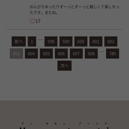
のんびりゆったりずーっとずーっと嬉しくて楽しかっ
たです。またね。
17
....
前へ
1
598
599
600
601
602
....
603
604
605
606
607
608
780
次へ
アン モモン プートア