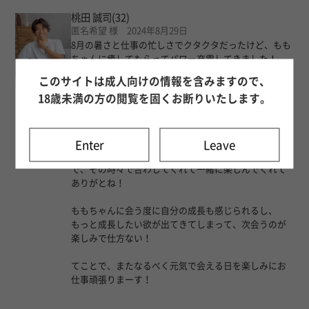
桃田 誠司
(32)
匿名希望 様 2024年8月29日
8月の暑さと仕事の忙しさでクタクタだったけど、もも
ちゃんに癒してもらってパワー充電してきました！
このサイトは成人向けの情報を含みますので、
焼けた肌と更に逞しくなった腕に包まれて幸せいっぱ
18歳未満の方の閲覧を固くお断りいたします。
い！
疲れが吹き飛んでいきました♪
お話するのも楽しいけど
Enter
Leave
まったりゴロゴロする時間も私にとっては大切なの
で、その時々で合わしてくれて一緒に楽しんでくれて
ありがとね！
ももちゃんに会う度に自分の成長も感じられるし、
もっと成長したい欲が出てきてしまって、次会うのが
楽しみで仕方ない！
てことで、またなるべく元気で会える日を楽しみにお
仕事頑張りまーす！