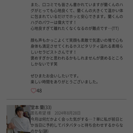
また、口コミでも皆さん書かれていますが蘭くんのハ
グがとっても心地良くて、蘭くんの大きくて温かい体
に包まれているだけでホッと安心できます。蘭くんの
ハグのパワーは偉大です！
心地良すぎて離れたくなくなるのが難点です…(TT)
顔も声もかっこよくて笑顔も素敵で気遣いの塊で心も
身体も満足させてくれるホスピタリティ溢れる素晴ら
しいセラピストさんです！
褒めすぎかと思われるかもしれませんが褒めるところ
しかないです笑
ぜひまたお会いしたいです。
楽しい時間をありがとうございました。
48
堂本 蘭
(33)
匿名希望 様 2024年8月28日
今月は何だかよく会った気がする…？単に私が前日と
か当日に予約してバタバタっと待ち合わせするからな
のかな(謎)