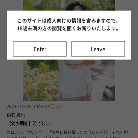
このサイトは成人向けの情報を含みますので、
18歳未満の方の閲覧を固くお断りいたします。
Enter
Leave
50
26年07月31日 07時51分
白石 純也
【幼少期⑧】泣きむし
おはよーございます。 「部屋に飛び散ったお互いの衣服。それを観