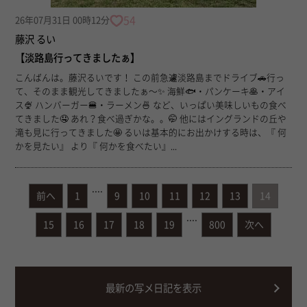
54
26年07月31日 00時12分
藤沢 るい
【淡路島行ってきましたぁ】
こんばんは。藤沢るいです！ この前急遽淡路島までドライブ🚗行っ
て、そのまま観光してきましたぁ〜✨ 海鮮🐟・パンケーキ🥞・アイ
ス🍨 ハンバーガー🍔・ラーメン🍜 など、いっぱい美味しいもの食べ
てきました🤤 あれ？食べ過ぎかな。。🤭 他にはイングランドの丘や
滝も見に行ってきました🤩 るいは基本的にお出かけする時は、『 何
かを見たい』 より『 何かを食べたい』...
....
前へ
1
9
10
11
12
13
14
....
15
16
17
18
19
800
次へ
最新の写メ日記を表示