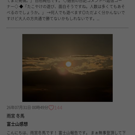
てまた発情。」 白石純也です。 ◇過去の日記コメントへ返信コー
ナー◇ ◆「たこやけの遊び、面白そうですね。人数は多くてもあそ
べるのでしょうか。」 →何人でも遊べます◎ただよく分かんないで
すけど大人の方共通で勝てないかもしれないです。...
144
26年07月31日 00時49分
雨宮 冬馬
富士山感想
こんにちは、雨宮冬馬です！ 富士山報告です。 まぁ無事登頂して下