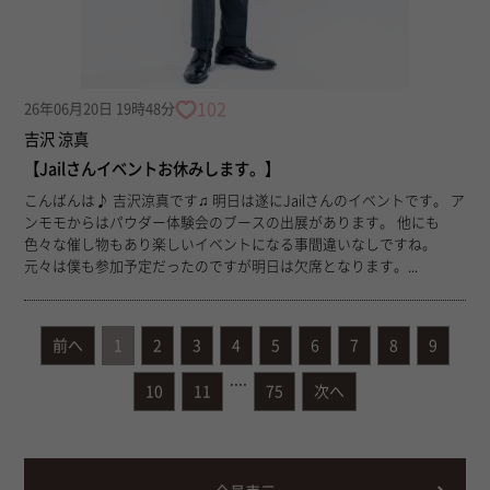
102
26年06月20日 19時48分
吉沢 涼真
【Jailさんイベントお休みします。】
こんばんは♪ 吉沢涼真です♫ 明日は遂にJailさんのイベントです。 ア
ンモモからはパウダー体験会のブースの出展があります。 他にも
色々な催し物もあり楽しいイベントになる事間違いなしですね。
元々は僕も参加予定だったのですが明日は欠席となります。...
前へ
1
2
3
4
5
6
7
8
9
....
10
11
75
次へ