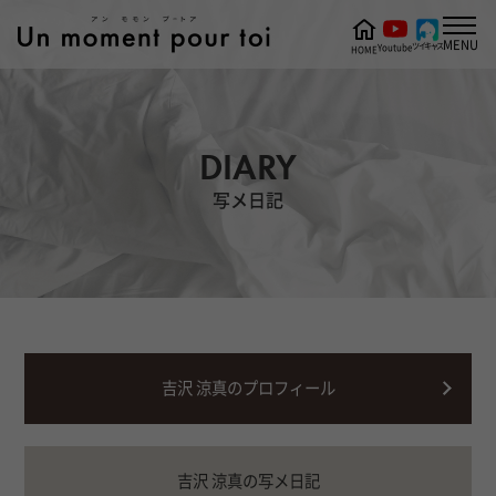
MENU
ツイキャス
Youtube
HOME
DIARY
写メ日記
吉沢 涼真のプロフィール
吉沢 涼真の写メ日記