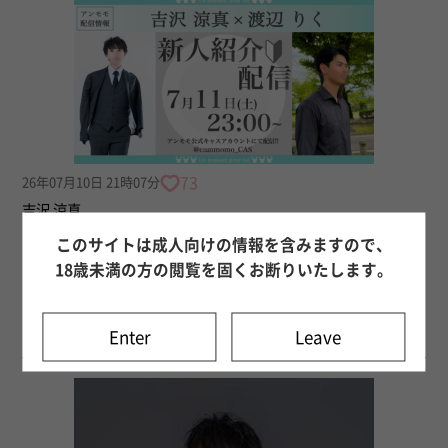
73
26年07月10日 21時07分
吉沢 涼真
【ツイキャス配信のお知らせ】
このサイトは成人向けの情報を含みますので、
こんばんは♪ 吉沢涼真です♫ 1週間お疲れ様でした。 華金ですね。い
18歳未満の方の閲覧を固くお断りいたします。
かがお過ごしですか？ 僕自身出張続きで 今週だけでも2,000km以上
の移動距離だったりもします。 とは言え飛行機とかですと 日本の端
から端だとしても あっという間に到着するので...
Enter
Leave