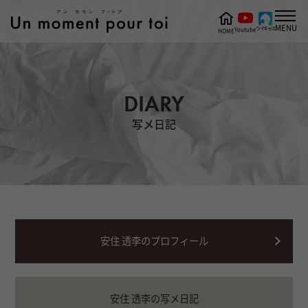
MENU
ツイキャス
Youtube
HOME
DIARY
写メ日記
安住 透李のプロフィール
安住 透李の写メ日記