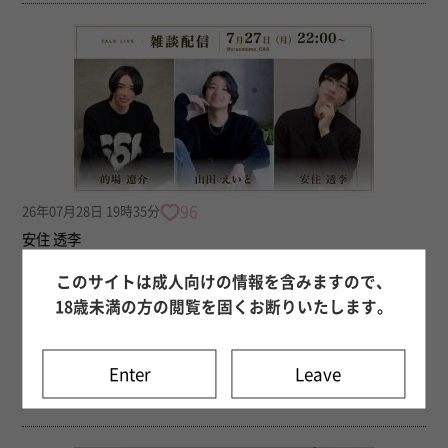
96
26年07月28日 19時35分
安住 透李
【御礼】7/27 三人ツイキャス
このサイトは成人向けの情報を含みますので、
皆さん、こんにちは。 安住透李（あずみ とうり）です。 昨日のツイ
18歳未満の方の閲覧を固くお断りいたします。
キャスに遊びに来てくださった皆さん、本当にありがとうございまし
た。 今回はえいと君と遼介さんと一緒に配信しましたが、えいと君
は初の顔出しツイキャスです。 えいと君が顔出しした理由や今後の
Enter
Leave
意気込みを話してもらいましたが、セラピストとしての覚悟を聞けた
ような気がして、本当にすごいなぁと改めて感じました。...