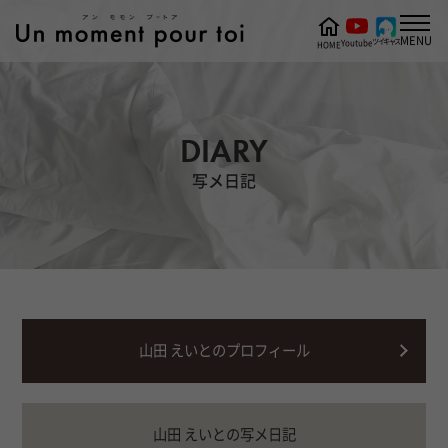
MENU
ツイキャス
Youtube
HOME
DIARY
写メ日記
山田 えいとのプロフィール
山田 えいとの写メ日記