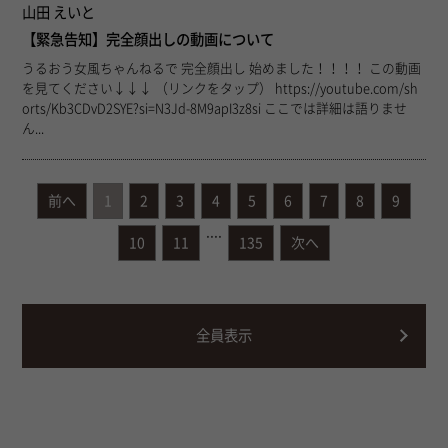
山田 えいと
【緊急告知】完全顔出しの動画について
うるおう女風ちゃんねるで 完全顔出し 始めました！！！！ この動画
を見てください↓↓↓ （リンクをタップ） https://youtube.com/sh
orts/Kb3CDvD2SYE?si=N3Jd-8M9apI3z8si ここでは詳細は語りませ
ん...
前へ
1
2
3
4
5
6
7
8
9
....
10
11
135
次へ
全員表示