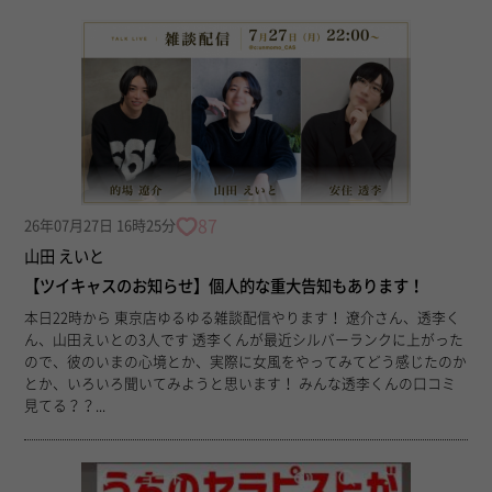
87
26年07月27日 16時25分
山田 えいと
【ツイキャスのお知らせ】個人的な重大告知もあります！
本日22時から 東京店ゆるゆる雑談配信やります！ 遼介さん、透李く
ん、山田えいとの3人です 透李くんが最近シルバーランクに上がった
ので、彼のいまの心境とか、実際に女風をやってみてどう感じたのか
とか、いろいろ聞いてみようと思います！ みんな透李くんの口コミ
見てる？？...