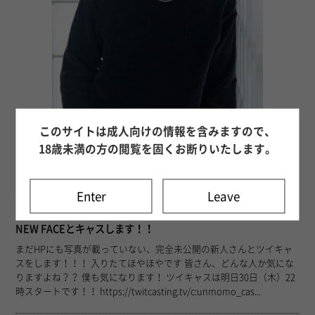
このサイトは成人向けの情報を含みますので、
18歳未満の方の閲覧を固くお断りいたします。
95
26年07月29日 22時23分
Enter
Leave
山田 えいと
NEW FACEとキャスします！！
まだHPにも写真が載っていない、完全未公開の新人さんとツイキャ
スをします！！！ 入りたてほやほやです 皆さん、どんな人か気にな
りますよね？？ 僕も気になります！ ツイキャスは明日30日（木）22
時スタートです！！ https://twitcasting.tv/c:unmomo_cas...