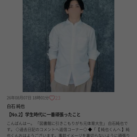
23
26年08月07日 18時01分
白石 純也
【No.2】学生時代に一番頑張ったこと
こんばんはー。 「図書館に引きこもりがち元体育大生」 白石純也で
す。 ◇過去日記のコメントへ返信コーナー◇ ◆「【 純也くんへ 】純
也くんおはようございます。事前イメージを裏切らないように頑張り