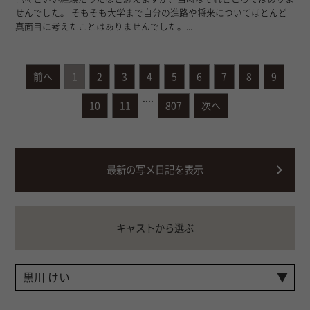
せんでした。 そもそも大学まで自分の進路や将来についてほとんど
真面目に考えたことはありませんでした。...
前へ
1
2
3
4
5
6
7
8
9
....
10
11
807
次へ
最新の写メ日記を表示
キャストから選ぶ