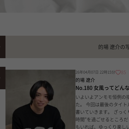
的場 遼介の
85
26年04月07日 22時15分
的場 遼介
No.180 女風ってど
いよいよアンモモ恒例の
た。 今回は最後のタイトル 「女風ってどんなことをするところ？」 について
書いていきます。 ざっくり言うと、普段なかなか取れない“自分のためだけの
時間”を過ごせるところだと思います。 例えば、
もいれば、ゆっくり楽し