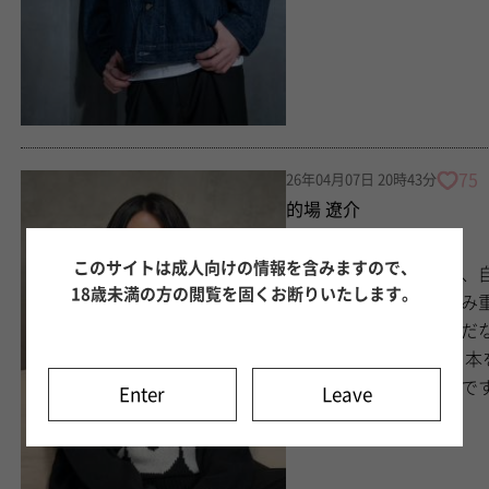
75
26年04月07日 20時43分
的場 遼介
No.178 生き甲斐
このサイトは成人向けの情報を含みますので、
僕の中での生き甲斐は、
18歳未満の方の閲覧を固くお断りいたします。
最近、結局人生って積み重ねだなって感
をただやっていくだけだなって思ってます！
どね。 僕の場合だと、本を読めたとか、体づくりのために一日2,000kcal摂れ
Enter
Leave