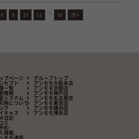
....
8
9
10
11
52
次へ
ップページ
グループトップ
ンセプト
アンモモ大阪本店
籍一覧
アンモモ京都店
勤情報
アンモモ神戸店
金システム
アンモモ名古屋店
利用について
アンモモ東京店
ンク
アンモモ横浜店
イキャス
アンモモ博多店
メ日記
コミ
予約
人情報
ンモモ通信