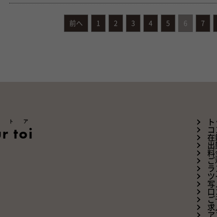
前へ
1
2
3
4
5
6
7
ートア
ト
r toi
コ
在
出
料
ご
ラ
ツ
写
口
ご
求
ア