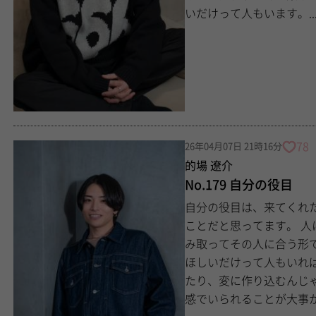
いだけって人もいます。..
78
26年04月07日 21時16分
的場 遼介
No.179 自分の役目
自分の役目は、来てくれ
ことだと思ってます。 人によって求めているものは違うと思うので、そこを汲
み取ってその人に合う形で時間を作る
ほしいだけって人もいれば、し
たり、変に作り込むんじ
感でいられることが大事かな