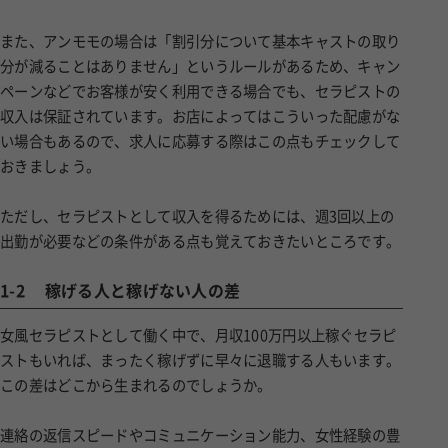
また、アンモモの場合は「割引分について基本キャストの取り
分が減ることはありません」というルールがあるため、キャン
ペーンなどでお客様が安く利用できる場合でも、セラピストの
収入は保証されています。お店によってはこういった配慮がな
い場合もあるので、求人に応募する際はこの点もチェックして
おきましょう。
ただし、セラピストとして収入を得るためには、週3回以上の
出勤が必要などの条件がある点も覚えておきたいところです。
1-2
稼げる人と稼げない人の差
女風セラピストとして働く中で、月収100万円以上稼ぐセラピ
ストもいれば、まったく稼げずに早々に退職する人もいます。
この差はどこから生まれるのでしょうか。
連絡の返信スピードやコミュニケーション能力、女性経験の豊