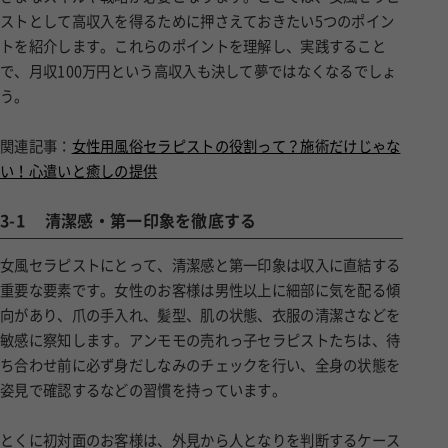
ストとして高収入を得るために押さえておきたい5つのポイン
トを紹介します。これらのポイントを理解し、実践すること
で、月収100万円という高収入も決して夢ではなくなるでしょ
う。
関連記事：
女性用風俗セラピストの役割って？施術だけじゃな
い！心遣いと癒しの提供
3-1
清潔感・第一印象を徹底する
女風セラピストにとって、清潔感と第一印象は収入に直結する
重要な要素です。女性のお客様は男性以上に細部に気を配る傾
向があり、爪の手入れ、髪型、肌の状態、衣服の清潔さなどを
敏感に察知します。アンモモの売れっ子セラピストたちは、待
ち合わせ前に必ず身だしなみのチェックを行い、全身の状態を
姿見で確認するなどの習慣を持っています。
とくに初対面のお客様は、外見から人となりを判断するケース