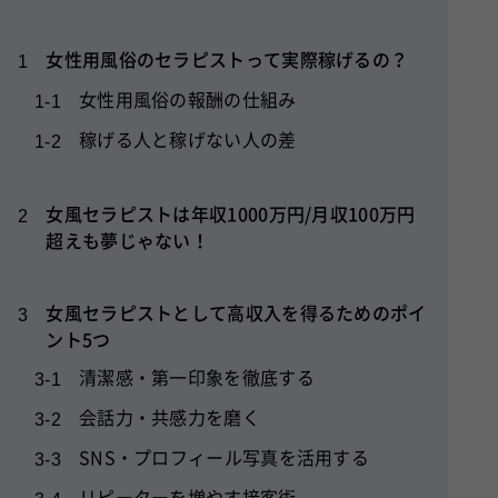
女性用風俗のセラピストって実際稼げるの？
1
女性用風俗の報酬の仕組み
1-1
稼げる人と稼げない人の差
1-2
女風セラピストは年収1000万円/月収100万円
2
超えも夢じゃない！
女風セラピストとして高収入を得るためのポイ
3
ント5つ
清潔感・第一印象を徹底する
3-1
会話力・共感力を磨く
3-2
SNS・プロフィール写真を活用する
3-3