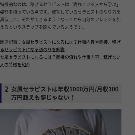
特徴的なのは、稼げるセラピストは「売れている人から学ぶ」
姿勢を持っている点です。成功しているセラピストのやり方を
真似して、それができるようになってから自分のアレンジを加
えるというステップを踏んでいるようです。
関連記事：
女風セラピストになるには？仕事内容や面接、稼げ
るセラピストになる道のりを解説
女風セラピストになるには？面接の流れや仕事内容、稼げない
人の特徴を紹介
2
女風セラピストは年収1000万円/月収100
万円超えも夢じゃない！