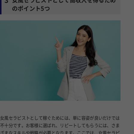
3
女風セラピストとして高収入を得るため
のポイント5つ
女風セラピストとして稼ぐためには、単に容姿が良いだけでは
不十分です。お客様に選ばれ、リピートしてもらうには、さま
ざまなスキルや戦略が必要となります。ここでは、女風セラピ