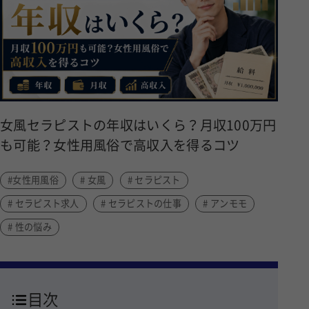
女風セラピストの年収はいくら？月収100万円
も可能？女性用風俗で高収入を得るコツ
#女性用風俗
# 女風
# セラピスト
# セラピスト求人
# セラピストの仕事
# アンモモ
# 性の悩み
目次