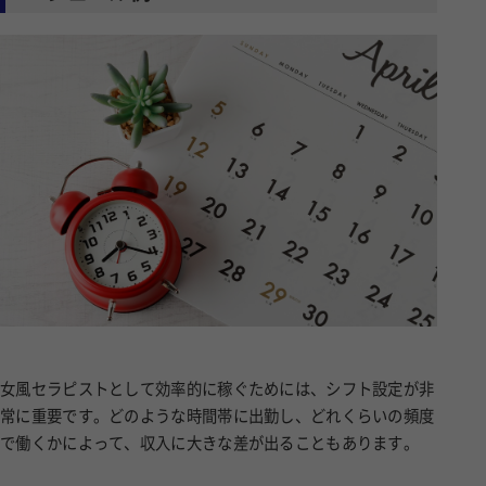
女風セラピストとして効率的に稼ぐためには、シフト設定が非
常に重要です。どのような時間帯に出勤し、どれくらいの頻度
で働くかによって、収入に大きな差が出ることもあります。