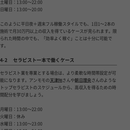
土曜日：13:00〜22:00
日曜日：13:00〜20:00
このように平日夜＋週末フル稼働スタイルでも、1日1〜2本の
施術で月30万円以上の収入を得ているケースが見られます。限
られた時間の中でも、「効率よく稼ぐ」ことは十分に可能で
す。
4-2
セラピスト一本で働くケース
セラピスト業を専業とする場合は、より柔軟な時間帯設定が可
能になります。アンモモの
天津翔
さんや
朝日理央
さんのような
トップセラピストのスケジュールから、高収入を得るための時
間配分を学びましょう。
月曜日：13:00〜22:00
火曜日：休み
水曜日：13:00〜23:00