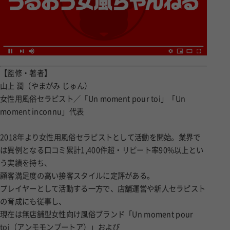
【監修・著者】
山上 潤（やまがみ じゅん）
女性用風俗セラピスト／「Un moment pour toi」「Un
moment inconnu」代表
2018年より女性用風俗セラピストとして活動を開始。業界で
は異例となる口コミ累計1,400件超・リピート率90%以上とい
う実績を持ち、
顧客満足度の高い接客スタイルに定評がある。
プレイヤーとして活動する一方で、店舗運営や新人セラピスト
の育成にも従事し、
現在は無店舗型女性向け風俗ブランド「Un moment pour
toi（アンモモンプートア）」および