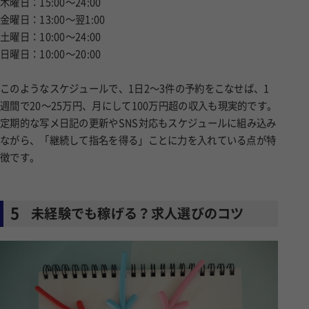
木曜日：15:00〜24:00
金曜日：13:00〜翌1:00
土曜日：10:00〜24:00
日曜日：10:00〜20:00
このようなスケジュールで、1日2〜3件の予約をこなせば、1
週間で20〜25万円、月にして100万円超の収入も現実的です。
定期的な写メ日記の更新やSNS対応もスケジュールに組み込み
ながら、「継続して指名を得る」ことに力を入れている点が特
徴です。
5
未経験でも稼げる？求人選びのコツ