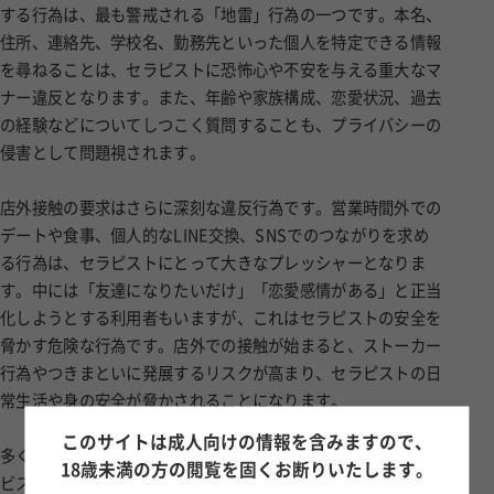
する行為は、最も警戒される「地雷」行為の一つです。本名、
住所、連絡先、学校名、勤務先といった個人を特定できる情報
を尋ねることは、セラピストに恐怖心や不安を与える重大なマ
ナー違反となります。また、年齢や家族構成、恋愛状況、過去
の経験などについてしつこく質問することも、プライバシーの
侵害として問題視されます。
店外接触の要求はさらに深刻な違反行為です。営業時間外での
デートや食事、個人的なLINE交換、SNSでのつながりを求め
る行為は、セラピストにとって大きなプレッシャーとなりま
す。中には「友達になりたいだけ」「恋愛感情がある」と正当
化しようとする利用者もいますが、これはセラピストの安全を
脅かす危険な行為です。店外での接触が始まると、ストーカー
行為やつきまといに発展するリスクが高まり、セラピストの日
常生活や身の安全が脅かされることになります。
このサイトは成人向けの情報を含みますので、
多くの店舗では、このような行為が発覚した時点で即座にサー
18歳未満の方の閲覧を固くお断りいたします。
ビスを中止し、利用者をブラックリストに登録します。セラピ