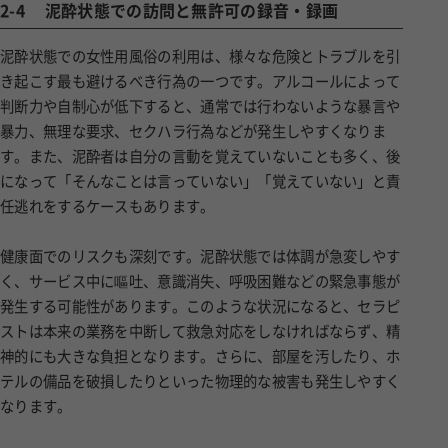
2-4
泥酔状態での訪問と無許可の録音・録画
泥酔状態での女性用風俗の利用は、様々な危険とトラブルを引
き起こす最も避けるべき行為の一つです。アルコールによって
判断力や自制心が低下すると、通常では行わないような暴言や
暴力、無理な要求、セクハラ行為などが発生しやすくなりま
す。また、泥酔者は自分の言動を覚えていないことも多く、後
になって「そんなことは言っていない」「覚えていない」と責
任逃れをするケースもあります。
健康面でのリスクも深刻です。泥酔状態では体調が急変しやす
く、サービス中に嘔吐、意識消失、呼吸困難などの緊急事態が
発生する可能性があります。このような状況になると、セラピ
ストは本来の業務を中断して救急対応をしなければならず、精
神的にも大きな負担となります。さらに、部屋を汚したり、ホ
テルの備品を破損したりといった物理的な被害も発生しやすく
なります。