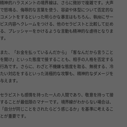
精神的ハラスメントの境界線は、さらに微妙で複雑です。大声
で怒鳴る、侮辱的な言葉を使う、容姿や体型について否定的な
コメントをするといった明らかな暴言はもちろん、執拗にサー
ビス内容へクレームをつける、他のセラピストと比較して貶め
る、プレッシャーをかけるような言動も精神的な虐待となりま
す。
また、「お金を払っているんだから」「客なんだから言うこと
を聞け」といった態度で接することも、相手の人格を否定する
行為です。さらに、わざと不機嫌な態度を取る、無視する、冷
たい対応をするといった消極的な攻撃も、精神的なダメージを
与えます。
セラピストも感情を持った一人の人間であり、敬意を持って接
することが最低限のマナーです。境界線がわからない場合は、
「自分が同じことをされたらどう感じるか」を基準に考えるこ
とが重要です。