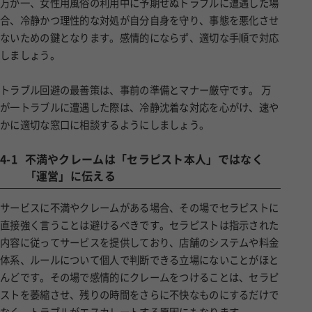
万が一、女性用風俗の利用中に予期せぬトラブルに遭遇した場
合、冷静かつ理性的な対処が自分自身を守り、事態を悪化させ
ないための鍵となります。感情的にならず、適切な手順で対応
しましょう。
トラブル回避の最善策は、事前の準備とマナー厳守です。 万
が一トラブルに遭遇した際は、冷静沈着な対応を心がけ、速や
かに適切な窓口に相談するようにしましょう。
4-1
不満やクレームは「セラピスト本人」ではなく
「運営」に伝える
サービスに不満やクレームがある場合、その場でセラピストに
直接強く言うことは避けるべきです。セラピストは指示された
内容に従ってサービスを提供しており、店舗のシステムや料金
体系、ルールについて個人で判断できる立場にないことがほと
んどです。その場で感情的にクレームをつけることは、セラピ
ストを萎縮させ、残りの時間をさらに不快なものにするだけで