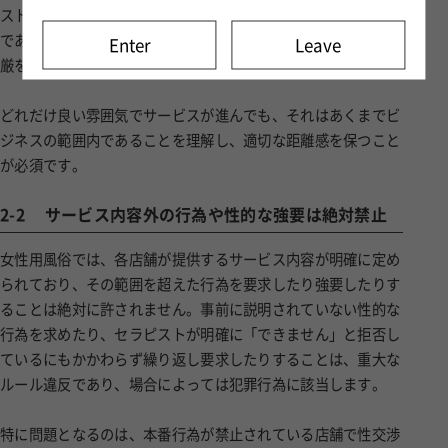
ストは仕事としてサービスを提供しているプロフェッショナル
であり、その境界線を越えようとすることは、相手の人権と尊
Enter
Leave
厳を踏みにじる行為です。
どれだけ良い雰囲気でサービスが進んでも、それはあくまでビ
ジネスの範囲内であることを理解し、適切な距離感を保つこと
が必須です。
2-2
サービス内容外の行為や性的な強要は絶対禁止
女性用風俗では、各店舗が提供するサービス内容が明確に定め
られており、その範囲を超えた行為を要求したり強要したりす
ることは絶対に許されません。事前に説明されていない性的な
行為を求めたり、セラピストが明確に「できません」と拒否し
ているにもかかわらず繰り返し要求したりすることは、重大な
ルール違反であり、場合によっては犯罪行為に該当します。
特に問題となるのは、本番行為が禁止されている店舗で性交渉