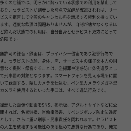
多くの店舗では、明らかに酔っている状態での利用を禁止して
おり、セラピストが到着した時点で泥酔が確認されれば、サー
ビスを拒否して全額のキャンセル料を請求する権利を持ってい
ます。適度な飲酒は問題ありませんが、自制が効かなくなるほ
ど飲んだ状態での利用は、自分自身とセラピスト双方にとって
危険です。
無許可の録音・録画は、プライバシー侵害であり犯罪行為で
す。セラピストの顔、身体、声、サービス中の様子を本人の同
意なく撮影・録音することは、盗撮罪や迷惑防止条例違反とし
て刑事罰の対象となります。スマートフォンを見える場所に置
いて録画する、隠しカメラを仕込む、ペン型カメラやメガネ型
カメラを使用するといった手口は、すべて違法行為です。
撮影した画像や動画をSNS、掲示板、アダルトサイトなどに公
開すれば、名誉毀損、肖像権侵害、リベンジポルノ防止法違反
として、さらに重い刑事・民事責任を問われます。セラピスト
の人生を破壊する可能性のある極めて悪質な行為であり、発覚