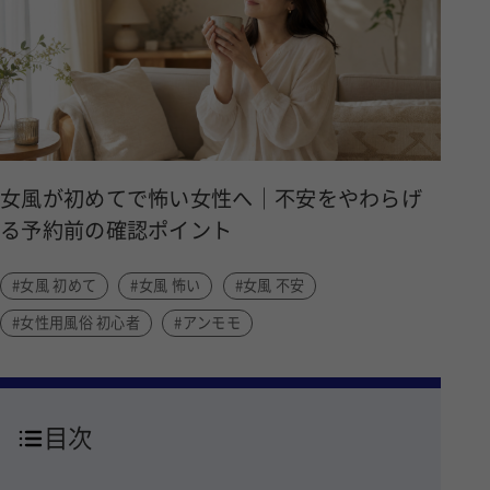
女風が初めてで怖い女性へ｜不安をやわらげ
る予約前の確認ポイント
#女風 初めて
#女風 怖い
#女風 不安
#女性用風俗 初心者
#アンモモ
目次