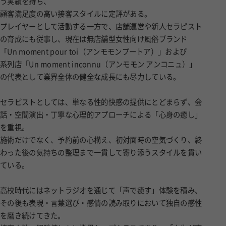
う実績を持ち、
顧客満足度の高い接客スタイルに定評がある。
プレイヤーとして活動する一方で、店舗運営や新人セラピスト
の育成にも従事し、現在は無店舗型女性向け風俗ブランド
「Un moment pour toi（アンモモンプートア）」および
系列店「Un moment inconnu（アンモモン アンコニュ）」
の代表として業界全体の健全な成長にも尽力している。
セラピストとしては、単なる性的快感の提供にとどまらず、会
話・空間演出・丁寧な心理的アプローチによる「心身の癒し」
を重視。
施術だけでなく、予約前の心構え、初対面時の空気づくり、終
わった後の気持ちの整理まで一貫して寄り添うスタイルを貫い
ている。
高校時代にはネットラジオを通じて「声で癒す」体験を積み、
その後も表現・言葉選び・感情の読み取りにおいて独自の感性
を磨き続けてきた。