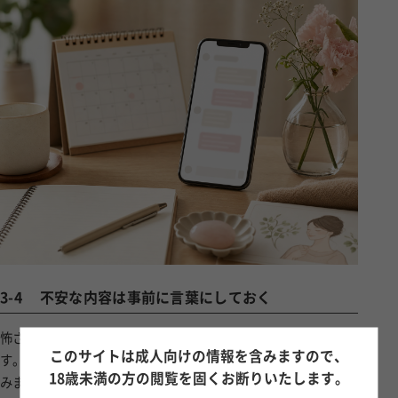
3-4
不安な内容は事前に言葉にしておく
怖さを感じているときは、頭の中で不安が広がりやすくなりま
このサイトは成人向けの情報を含みますので、
す。そこで、予約前に「不安なこと」を短い言葉で書き出して
18歳未満の方の閲覧を固くお断りいたします。
みましょう。