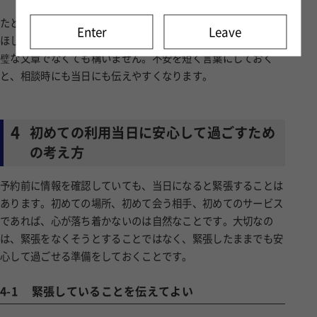
たとえば、「初めてなので緊張している」「ゆっくり説明して
Enter
Leave
ほしい」「最初は会話を多めにしたい」といった言葉です。完
璧な文章でなくても構いません。不安を短く言葉にしておく
と、相談時にも当日にも伝えやすくなります。
4
初めての利用当日に安心して過ごすため
の考え方
予約前に情報を確認していても、当日になると緊張することは
あります。初めての場所、初めて会う相手、初めてのサービス
であれば、心が落ち着かないのは自然なことです。大切なの
は、緊張をなくそうとすることではなく、緊張したままでも安
心して過ごせる準備をしておくことです。
4-1
緊張していることを伝えてよい