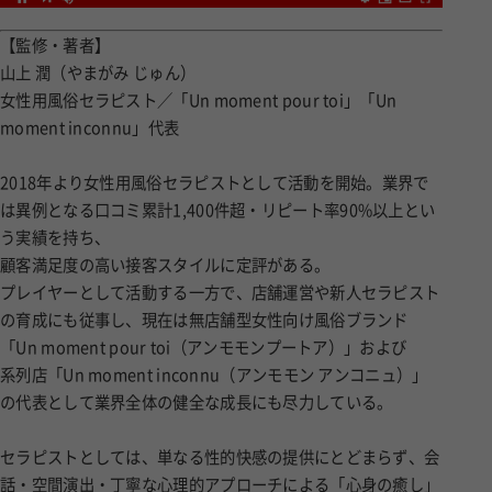
【監修・著者】
山上 潤（やまがみ じゅん）
女性用風俗セラピスト／「Un moment pour toi」「Un
moment inconnu」代表
2018年より女性用風俗セラピストとして活動を開始。業界で
は異例となる口コミ累計1,400件超・リピート率90%以上とい
う実績を持ち、
顧客満足度の高い接客スタイルに定評がある。
プレイヤーとして活動する一方で、店舗運営や新人セラピスト
の育成にも従事し、現在は無店舗型女性向け風俗ブランド
「Un moment pour toi（アンモモンプートア）」および
系列店「Un moment inconnu（アンモモン アンコニュ）」
の代表として業界全体の健全な成長にも尽力している。
セラピストとしては、単なる性的快感の提供にとどまらず、会
話・空間演出・丁寧な心理的アプローチによる「心身の癒し」