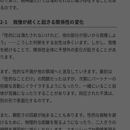
のであり、精神論だけでは埋められない溝が存在することもあ
るのです。
2-1
我慢が続くと起きる関係性の変化
「性的には満たされないけれど、他の部分が良いから我慢しよ
う」――こうした判断をする女性は多くいます。しかし、我慢
を続けることで、関係性全体に予想外の変化が起きることがあ
ります。
まず、性的な不満が他の領域へと波及していきます。最初は
「性的なことだけ」の問題だったはずが、次第にパートナーの
些細な言動にイライラするようになったり、一緒にいること自
体が苦痛になったりすることがあります。抑圧された不満は、
別の形で表面化するのです。
また、親密さの回避が始まることもあります。性的な接触を避
けるために、物理的な距離を取るようになったり、二人きりの
時間を意図的に減らしたりします。スキンシップや愛情表現そ