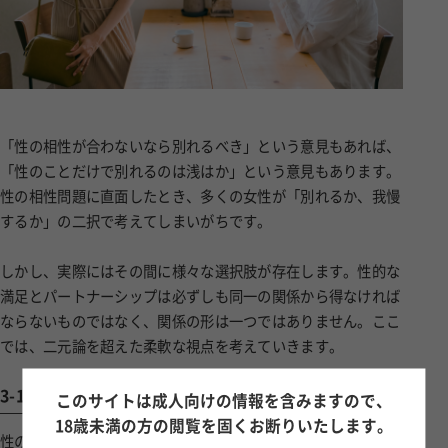
「性の相性が合わないなら別れるべき」という意見もあれば、
「性のことだけで別れるのは浅はか」という意見もあります。
性の相性問題に直面したとき、多くの女性が「別れるか、我慢
するか」の二択で考えてしまいがちです。
しかし、実際にはその間に様々な選択肢が存在します。性的な
満足とパートナーシップは必ずしも同一の関係から得なければ
ならないものではなく、関係の形は一つではありません。ここ
では、二元論を超えた柔軟な視点を考えていきます。
3-1
別れる・我慢する以外の選択肢はある
このサイトは成人向けの情報を含みますので、
18歳未満の方の閲覧を固くお断りいたします。
性の相性問題に直面したとき、「別れるか、我慢するか」とい