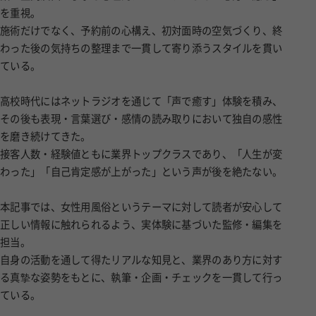
を重視。
施術だけでなく、予約前の心構え、初対面時の空気づくり、終
わった後の気持ちの整理まで一貫して寄り添うスタイルを貫い
ている。
高校時代にはネットラジオを通じて「声で癒す」体験を積み、
その後も表現・言葉選び・感情の読み取りにおいて独自の感性
を磨き続けてきた。
接客人数・経験値ともに業界トップクラスであり、「人生が変
わった」「自己肯定感が上がった」という声が後を絶たない。
本記事では、女性用風俗というテーマに対して読者が安心して
正しい情報に触れられるよう、実体験に基づいた監修・編集を
担当。
自身の活動を通して得たリアルな知見と、業界のあり方に対す
る真摯な姿勢をもとに、執筆・企画・チェックを一貫して行っ
ている。