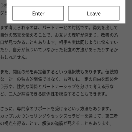
う極端な二択で考える必要はありません。その間には、様々な
グラデーションが存在します。
Enter
Leave
まず考えられるのは、パートナーとの対話です。勇気を出して
自分の感覚を伝えることで、お互いの理解が深まり、改善の糸
口が見つかることもあります。相手も実は同じように悩んでい
たり、自分が気づいていなかった配慮の方法があったりするか
もしれません。
また、関係の形を再定義するという選択肢もあります。伝統的
な一対一の独占的関係ではなく、お互いに一定の自由を認め合
う形や、性的な関係とパートナーシップを分けて考える形な
ど、二人が納得できる関係性を模索することもできます。
さらに、専門家のサポートを受けるという方法もあります。
カップルカウンセリングやセックスセラピーを通じて、第三者
の視点を得ることで、解決の道筋が見えることもあります。