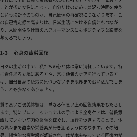
ことが多い女性にとって、自分だけのために贅沢な時間を使う
という決断そのものが、自己価値の再確認につながります。こ
の自己肯定感の高まりは、日常生活における自信にもつなが
り、人間関係や仕事のパフォーマンスにもポジティブな影響を
与えるでしょう。
1-3
心身の疲労回復
日々の生活の中で、私たちの心と体は常に消耗しています。特
に責任ある立場にある方や、常に他者のケアを行っている方
は、自分自身の疲労に気づかないまま限界まで追い込んでしま
うことも少なくありません。
質の高いご褒美体験は、単なる休息以上の回復効果をもたらし
ます。特にプロフェッショナルの手による全身ケアは、普段意
識していない筋肉の緊張をほぐし、血行を促進することで、体
の隅々まで酸素や栄養素が行き渡るようになります。その結
果、慢性的な疲労感が軽減され、体が本来持っている回復力が