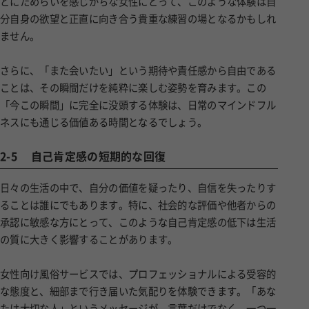
とにためらいを感じがちな女性にとって、このような体験は自
分自身の欲望と正直に向き合う貴重な練習の場となるかもしれ
ません。
さらに、「また会いたい」という期待や責任感から自由である
ことは、その瞬間だけを純粋に楽しむ姿勢を育みます。この
「今この瞬間」に完全に没頭する体験は、日常のマインドフル
ネスにも通じる価値ある時間となるでしょう。
2-5
自己肯定感の短期的な回復
日々の生活の中で、自分の価値を疑ったり、自信を失ったりす
ることは誰にでもあります。特に、社会的な評価や他者からの
承認に敏感な方にとって、このような自己肯定感の低下は生活
の質に大きく影響することがあります。
女性向け風俗サービスでは、プロフェッショナルによる受容的
な態度と、細部まで行き届いた気配りを体験できます。「あな
たは大切な人」というメッセージが、言葉だけでなく、一つ一