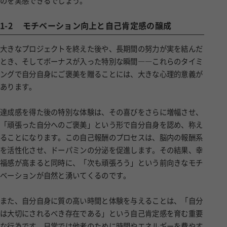
のを実感できるでしょう。
1-2
モチベーション向上と自己肯定感の醸成
大きなプロジェクトを終えた後や、長期間の努力が実を結んだ
とき、そしてボーナスが入った特別な瞬間――これらのタイミ
ングで自分自身にご褒美を贈ることには、大きな心理的意義が
あります。
達成感を得た後の特別な体験は、その喜びをさらに増幅させ、
「頑張った自分へのご褒美」という形で自分自身を認め、称え
ることになります。この自己報酬のプロセスは、脳内の報酬系
を活性化させ、ドーパミンの分泌を促進します。その結果、幸
福感が高まると同時に、「次も頑張ろう」という前向きなモチ
ベーションが自然と湧いてくるのです。
また、自分自身に質の高い時間と体験を与えることは、「自分
は大切にされるべき存在である」という自己肯定感を育む重要
な行為です。日常では他者のために時間やエネルギーを費やす