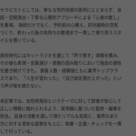
セラピストとしては、単なる性的快感の提供にとどまらず、会
話・空間演出・丁寧な心理的アプローチによる「心身の癒し」
を重視。 施術だけでなく、予約前の心構え、初対面時の空気
づくり、終わった後の気持ちの整理まで一貫して寄り添うスタ
イルを貫いている。
高校時代にはネットラジオを通じて「声で癒す」体験を積み、
その後も表現・言葉選び・感情の読み取りにおいて独自の感性
を磨き続けてきた。 接客人数・経験値ともに業界トップクラ
スであり、「人生が変わった」「自己肯定感が上がった」とい
う声が後を絶たない。
本記事では、女性用風俗というテーマに対して読者が安心して
正しい情報に触れられるよう、実体験に基づいた監修・編集を
担当。 自身の活動を通して得たリアルな知見と、業界のあり
方に対する真摯な姿勢をもとに、執筆・企画・チェックを一貫
して行っている。