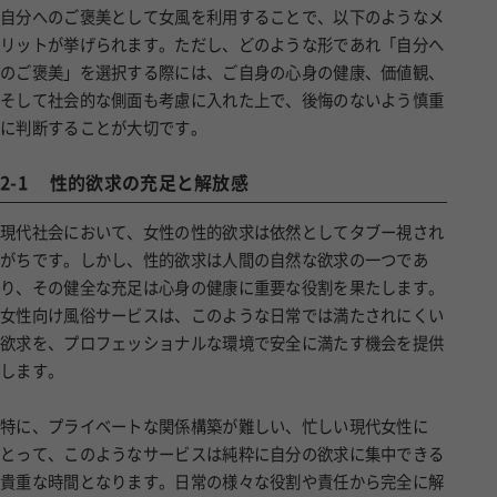
自分へのご褒美として女風を利用することで、以下のようなメ
リットが挙げられます。ただし、どのような形であれ「自分へ
のご褒美」を選択する際には、ご自身の心身の健康、価値観、
そして社会的な側面も考慮に入れた上で、後悔のないよう慎重
に判断することが大切です。
2-1
性的欲求の充足と解放感
現代社会において、女性の性的欲求は依然としてタブー視され
がちです。しかし、性的欲求は人間の自然な欲求の一つであ
り、その健全な充足は心身の健康に重要な役割を果たします。
女性向け風俗サービスは、このような日常では満たされにくい
欲求を、プロフェッショナルな環境で安全に満たす機会を提供
します。
特に、プライベートな関係構築が難しい、忙しい現代女性に
とって、このようなサービスは純粋に自分の欲求に集中できる
貴重な時間となります。日常の様々な役割や責任から完全に解