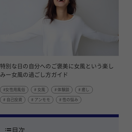
特別な日の自分へのご褒美に女風という楽し
みー女風の過ごし方ガイド
#女性用風俗
# 女風
# 体験談
# 癒し
# 自己投資
# アンモモ
# 性の悩み
目次