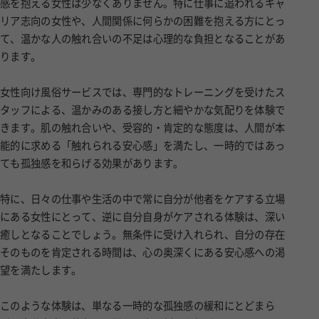
感を抱える女性は少なくありません。特に仕事に追われるキャ
リア志向の女性や、人間関係に何らかの困難を抱える方にとっ
て、温かな人の触れ合いの不足は心理的な負担となることがあ
ります。
女性向け風俗サービスでは、専門的なトレーニングを受けたス
タッフによる、温かみのある接し方と細やかな気配りを体験で
きます。肌の触れ合いや、受容的・肯定的な態度は、人間が本
能的に求める「触れられる安心感」を満たし、一時的ではあっ
ても孤独感を和らげる効果があります。
特に、日々の仕事や生活の中で常に自分が他者をケアする立場
にある女性にとって、逆に自分自身がケアされる体験は、深い
癒しとなることでしょう。無条件に受け入れられ、自分の存在
そのものを肯定される時間は、心の奥深くにある安心感への渇
望を満たします。
このような体験は、単なる一時的な孤独感の緩和にとどまら