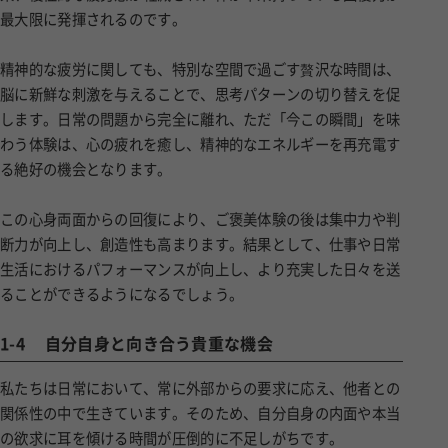
最大限に発揮されるのです。
精神的な疲労に関しても、特別な空間で過ごす贅沢な時間は、
脳に新鮮な刺激を与えることで、思考パターンの切り替えを促
します。日常の問題から完全に離れ、ただ「今この瞬間」を味
わう体験は、心の疲れを癒し、精神的なエネルギーを再充電す
る絶好の機会となります。
この心身両面からの回復により、ご褒美体験の後は集中力や判
断力が向上し、創造性も高まります。結果として、仕事や日常
生活におけるパフォーマンスが向上し、より充実した日々を送
ることができるようになるでしょう。
1-4
自分自身と向き合う貴重な機会
私たちは日常において、常に外部からの要求に応え、他者との
関係性の中で生きています。そのため、自分自身の内面や本当
の欲求に耳を傾ける時間が圧倒的に不足しがちです。