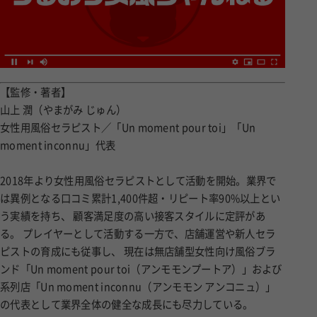
【監修・著者】
山上 潤（やまがみ じゅん）
女性用風俗セラピスト／「Un moment pour toi」「Un
moment inconnu」代表
2018年より女性用風俗セラピストとして活動を開始。業界で
は異例となる口コミ累計1,400件超・リピート率90%以上とい
う実績を持ち、 顧客満足度の高い接客スタイルに定評があ
る。 プレイヤーとして活動する一方で、店舗運営や新人セラ
ピストの育成にも従事し、 現在は無店舗型女性向け風俗ブラ
ンド「Un moment pour toi（アンモモンプートア）」および
系列店「Un moment inconnu（アンモモン アンコニュ）」
の代表として業界全体の健全な成長にも尽力している。