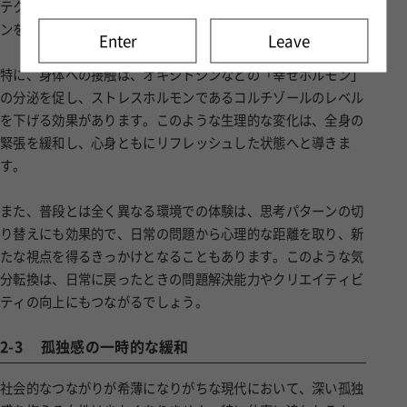
テクニックと洗練された空間設計により、深いリラクゼーショ
ンを体験できる環境が整えられています。
Enter
Leave
特に、身体への接触は、オキシトシンなどの「幸せホルモン」
の分泌を促し、ストレスホルモンであるコルチゾールのレベル
を下げる効果があります。このような生理的な変化は、全身の
緊張を緩和し、心身ともにリフレッシュした状態へと導きま
す。
また、普段とは全く異なる環境での体験は、思考パターンの切
り替えにも効果的で、日常の問題から心理的な距離を取り、新
たな視点を得るきっかけとなることもあります。このような気
分転換は、日常に戻ったときの問題解決能力やクリエイティビ
ティの向上にもつながるでしょう。
2-3
孤独感の一時的な緩和
社会的なつながりが希薄になりがちな現代において、深い孤独