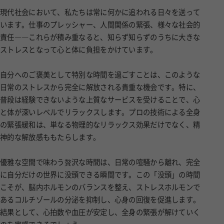
現代社会において、私たちは常に何かに追われる日々を送って
います。仕事のプレッシャー、人間関係の緊張、様々な社会的
責任――これらが積み重なると、知らず知らずのうちに大きな
ストレスとなって心と体に負担をかけています。
自分へのご褒美として特別な時間を過ごすことは、このような
日常のストレスから完全に解放される貴重な機会です。特に、
普段は経験できないような上質なサービスを受けることで、心
と体が深いレベルでリラックスします。プロの技術による全身
の緊張緩和は、単なる物理的なリラックス効果だけでなく、精
神的な解放感ももたらします。
優雅な空間で味わう贅沢な時間は、日常の喧騒から離れ、完全
に自分だけの世界に没頭できる瞬間です。この「没頭」の時間
こそが、脳内ホルモンのバランスを整え、ストレスホルモンで
あるコルチゾールの分泌を抑制し、心身の回復を促進します。
結果として、心拍数や血圧が安定し、全身の緊張が解けていく