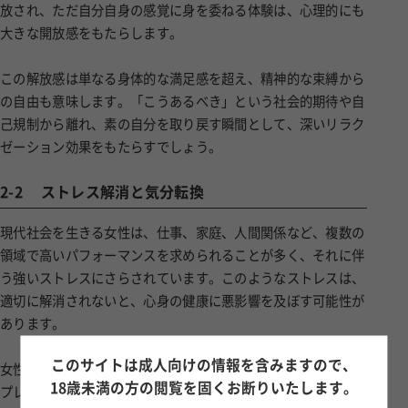
放され、ただ自分自身の感覚に身を委ねる体験は、心理的にも
大きな開放感をもたらします。
この解放感は単なる身体的な満足感を超え、精神的な束縛から
の自由も意味します。「こうあるべき」という社会的期待や自
己規制から離れ、素の自分を取り戻す瞬間として、深いリラク
ゼーション効果をもたらすでしょう。
2-2
ストレス解消と気分転換
現代社会を生きる女性は、仕事、家庭、人間関係など、複数の
領域で高いパフォーマンスを求められることが多く、それに伴
う強いストレスにさらされています。このようなストレスは、
適切に解消されないと、心身の健康に悪影響を及ぼす可能性が
あります。
このサイトは成人向けの情報を含みますので、
女性向け風俗サービスは、完全な非日常空間で、日々の責任や
18歳未満の方の閲覧を固くお断りいたします。
プレッシャーから一時的に離れる機会を提供します。専門的な