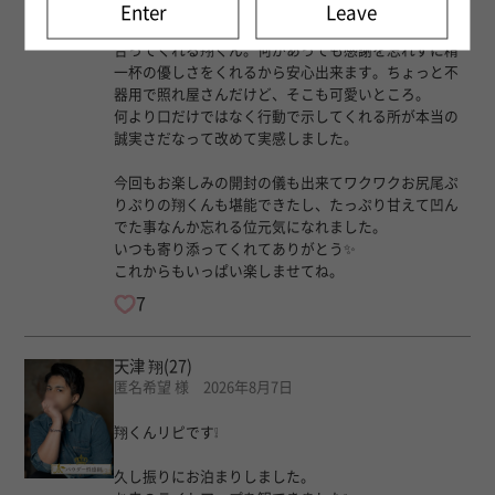
す。
Enter
Leave
いつもいつでもちゃんとこちらを向いて誠実に向き
合ってくれる翔くん。何があっても感謝を忘れずに精
一杯の優しさをくれるから安心出来ます。ちょっと不
器用で照れ屋さんだけど、そこも可愛いところ。
何より口だけではなく行動で示してくれる所が本当の
誠実さだなって改めて実感しました。
今回もお楽しみの開封の儀も出来てワクワクお尻尾ぷ
りぷりの翔くんも堪能できたし、たっぷり甘えて凹ん
でた事なんか忘れる位元気になれました。
いつも寄り添ってくれてありがとう✨
これからもいっぱい楽しませてね。
7
天津 翔
(27)
匿名希望 様 2026年8月7日
翔くんリピです❕️
久し振りにお泊まりしました。