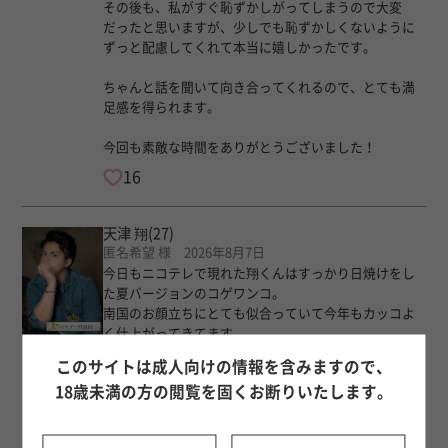
​その後も、私がすぐ恥ずかしがってしまうので大変
だったと思いますが、少しでも恥ずかしくないように
ずっと配慮してくれて本当に嬉しかったです。
​ちゃんと話を聞いて向き合ってくれるので、とても満
足感を得られます。
​今回も素敵な時間をありがとうございました！
16
天津 翔
(27)
匿名希望 様 2026年8月7日
今日もニコテレで現れた翔くんはすっかり日焼けをし
た夏バージョンのコゲワンコ。
南国のお顔立ちにとても似合っていて今年もカッコよ
く仕上がってきてます。
このサイトは成人向けの情報を含みますので、
今回は珍しく私が凹みモードだったんですが、すぐに
18歳未満の方の閲覧を固くお断りいたします。
それに勘付いてしっかりハグして話し易くしてくれま
した。
包み込んでくれたから素直にお話出来たなって思いま