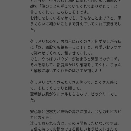
ところが、待ち合わせ場所に現れた翔くんは満面の笑
顔で「俺のことを覚えていてくれてありがとう」と
言ってくれて。こちらこそ！です。
お話しをしているなかでも、そんなことまで？と、思
うくらいに細かいことまで覚えていてくれて驚きでし
た。
久しぶりなので、お風呂に行くのさえ恥ずかしがる私
に「さ、四股でも踏もーっと！」と、可愛いおフザケ
で笑わせてくれて、和ませてくれて。
でも、やっぱりパウダーが始まると緊張でカチコチ。
それを察して、都度声かけや確認をしてくれ、ちゃん
と解放に導いてくれたのはさすが翔くん！
久しぶりにたくさんたくさん笑って、たくさん感じ
て、そしてぐっすりと眠って。
翌朝はお肌がツルツルもちもちで、ビックリ！でし
た。
安心感と包容力と技術の高さに加え、会話力もピカピ
カピカイチ！
迷っておられる方は、その時間もったいないですヨ。
自信を持ってお勧めできる優しいセラピストさんで