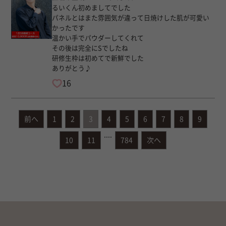
るいくん初めましてでした
パネルとはまた雰囲気が違って日焼けした肌が可愛い
かったです
温かい手でパウダーしてくれて
その後は完全にSでしたね
研修生枠は初めてで新鮮でした
ありがとう♪
16
前へ
1
2
3
4
5
6
7
8
9
....
10
11
784
次へ