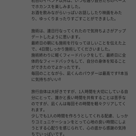
初日のイベント以外は、いつも通り自分たちのペース
でホカンスを楽しみました。
お酒を飲みながらいっぱいお話ししたり映画をみた
り、ゆっくりまったりすごすことができました。
施術は、連日行なってくれたので気持ちよさがアップ
デートしたように思います。
最終日の朝にも施術を行なってほしいことを伝えた上
で、4日間しっかり施術してくださいました。
施術終わりに軽くフィードバックをして、最終日に全
体的なフィードバックもして、自分の身体を知ること
ができたのでよかったです。
毎回のことながら、凪くんのパウダーは最高です‼︎本当
に気持ちがいい‼︎
旅行自体は大好きですが、1人時間を大切にしている自
分にとって、誰かと長い時間を共有することは苦手な
のですが、凪くんは毎回その時間を軽々クリアしてく
れます。
少しでも1人の時間を作ろうとしてくれる配慮、しっか
りコミュニケーションをとって心地の良い時間にしよ
うとする心配りを感じられて、心の底から感謝の気持
ちでいっぱいです。