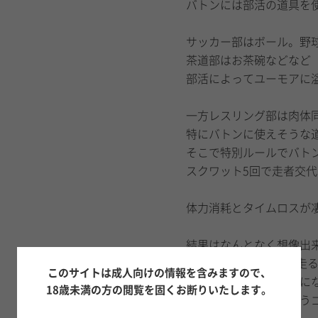
バトンには部活の道具を
サッカー部はボール。野
茶道部はお茶碗などなど
部活によってユーモアに
一方レスリング部は肉体
特にバトンに使えそうな
そこで特別ルールでバト
スクワット5回で走者交
体力消耗とタイムロスが
結果はなんとなく想像出
100キロ超級の選手も走
このサイトは成人向けの情報を含みますので、
あるしでほぼ周回遅れに
18歳未満の方の閲覧を固くお断りいたします。
サッカー部と野球部もう