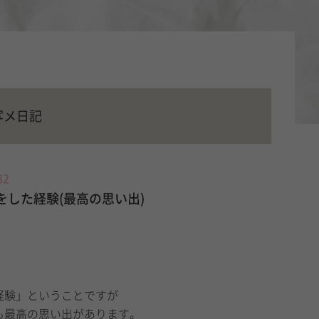
写メ日記
32
いをした経験(最高の思い出)
経験」ということですが
も最高の思い出があります。