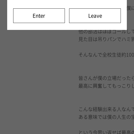
という頃にアンカーの僕
Enter
Leave
走る距離は200m。
他の部活はほぼゴールし
見た目は吊りパンでハミ
そんなんで全校生徒約100
皆さんが僕の立場だった
最高に興奮してもっこり
こんな経験出来る人なん
ある意味では僕の人生の
という今思い返せば最高