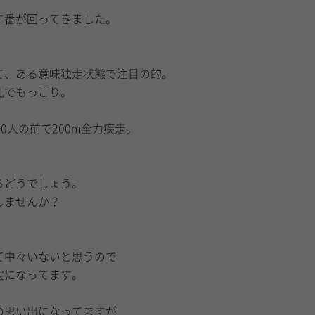
に番が回ってきました。
て、ある意味独走状態で注目の的。
乳でもっこり。
0人の前で200m全力疾走。
らどうでしょう。
しませんか？
て中々いないと思うので
宝になってます。
の思い出になってますが