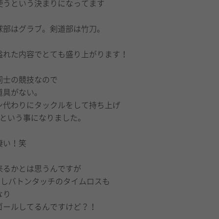
使うという決まりになってます
球部はグラブ。剣道部は竹刀。
溢れた内容でとても盛り上がります！
同士の競技なので
道具がない。
ン代わりにタックルをして持ち上げ
代という事になりました。
凄い！笑
来るかとは思うんですが
るしバトンタッチのタイムロスも
なり
ゴールしてるんですけど？！