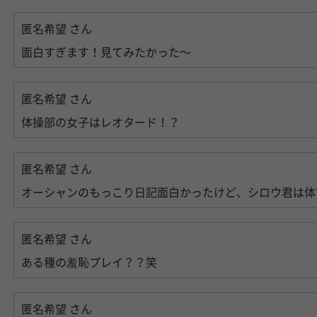
匿名希望
さん
面白すぎます！見てみたかった〜
匿名希望
さん
体操部の女子はレオタード！？
匿名希望
さん
オーシャンのもっこり日記面白かったけど、シロウ君は体
匿名希望
さん
ある種の羞恥プレイ？？笑
匿名希望
さん