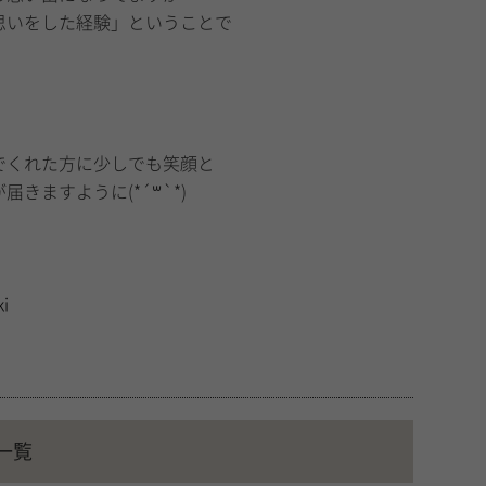
思いをした経験」ということで
！
でくれた方に少しでも笑顔と
きますように(*´꒳`*)
！
ki
一覧