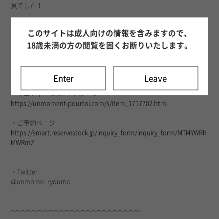
真でした！
=-=-=-=-=-=-=-=-=-=-=-=-=-=-=-=-=-=-=-=-=-=-=-=-=-
このサイトは成人向けの情報を含みますので、
18歳未満の方の閲覧を固くお断りいたします。
・
HP
https://unmoment-pourtoi.com
Enter
Leave
・プロフィール
&
スケジュール
https://unmoment-pourtoi.com/s/item_1717702.html
・ご予約ページ
https://smart.reservestock.jp/inquiry_form/inquiry_form/MTI4YWRh
MWRmZ
・
Twitter
@unmomo_ryouma
=-=-=-=-=-=-=-=-=-=-=-=-=-=-=-=-=-=-=-=-=-=-=-=-