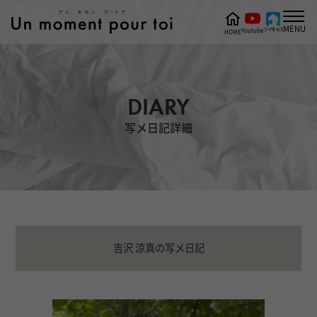
MENU
ツイキャス
Youtube
HOME
DIARY
写メ日記詳細
吉沢 涼真の写メ日記