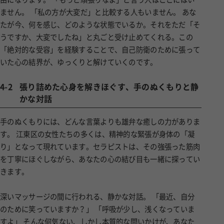
たが今、何を感じ、どのような状態でいるか。それをただ「そ
うですか、大変でしたね」と丸ごと受け止めてくれる。この
「絶対的な受容」を経験することで、自己防衛のために張って
いた心の結界が、ゆっくりと解けていくのです。
4-2
張り詰めた心身を解きほぐす、手のぬくもりと静
かな対話
手のぬくもりには、どんな言葉よりも雄弁な癒しの力がありま
す。 江東区の女性たちの多くは、精神的な緊張が身体の「凝
り」となって現れています。セラピストは、その強張った筋肉
を丁寧にほぐしながら、あなたの心の結び目も一緒に探ってい
きます。
深いマッサージの間に行われる、静かな対話。 「最近、自分
のために笑っていますか？」 「呼吸が少し、浅くなっていま
すよ」 そんな何気ない、しかし本質的な問いかけが、あなた
の内側にある感情を呼び起こします。涙が流れることもあるか