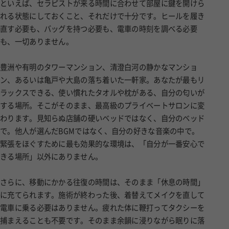
れる状態にしておくこと、それだけで十分です。ヒールを履き
直す必要も、バッグを持つ必要も、電車の時刻を調べる必要
も、一切ありません。
豊洲や有明のタワーマンション、清澄白河の静かなマンショ
ン、あるいは亀戸や大島の落ち着いた一軒家。あなたが最もリ
ラックスできる、使い慣れたタオルや枕がある、自分の匂いが
する場所。そこがそのまま、最高級のプライベートサロンに変
わります。見知らぬ店舗の硬いベッドではなく、自分のベッド
で。他人が選んだBGMではなく、自分の好きな音楽の中で。
緊張をほぐすために最も効果的な環境は、「自分が一番安心で
きる場所」以外にありません。
さらに、移動にかかる往復の時間は、そのまま「休息の時間」
に充てられます。施術が終わった後、着替えてメイクを直して
電車に乗る必要はありません。疲れた体に鞭打ってタクシーを
捕まえることも不要です。そのまま余韻に浸りながら眠りに落
ちる、あるいはゆっくりとお風呂に浸かる、好きな飲み物を片