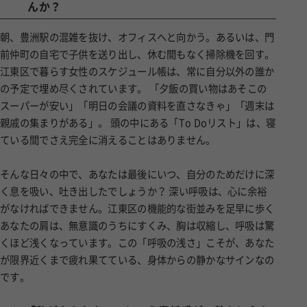
朝、豊洲駅の混雑を抜け、オフィスへと向かう。あるいは、門
前仲町の自宅で子供を送り出し、休む間もなく掃除機を回す。
江東区で暮らす女性のスケジュール帳は、常に自分以外の誰か
の予定で埋め尽くされています。 「夕飯の買い物はあそこの
スーパーが安い」「明日の会議の資料を直さなきゃ」「週末は
親戚の集まりがある」。 頭の中にある「To Doリスト」は、寝
ている間でさえ完全に消えることはありません。
そんな日々の中で、あなたは最後にいつ、自分のためだけに深
く息を吸い、吐き出したでしょうか？ 深い呼吸は、心に余裕
がなければできません。江東区の機能的な街並みを足早に歩く
あなたの肩は、無意識のうちにすくみ、胸は収縮し、呼吸は驚
くほど浅くなっています。この「呼吸の浅さ」こそが、あなた
が限界近くまで疲れ果てている、身体からの静かなサインなの
です。
1-2
「私がやらなきゃ」という責任感が、静かに心を