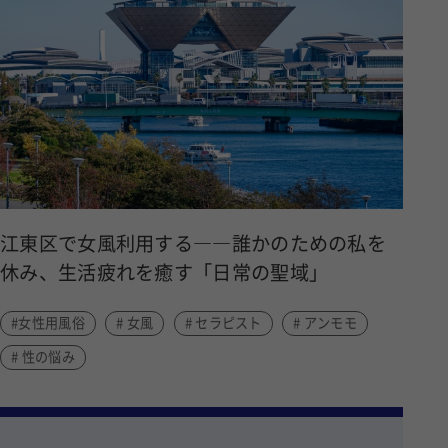
江東区で女風利用する――誰かのための私を
休み、生活疲れを癒す「日常の聖域」
#女性用風俗
# 女風
# セラピスト
# アンモモ
# 性の悩み
目次