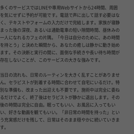
多くのサービスではLINEや専用Webサイトから24時間、周囲
を気にせずに予約が可能です。電話で声に出して話す必要はな
く、テキストやフォームの入力だけで完結します。家族が寝静
まった後の深夜、あるいは通勤電車の短い隙間時間、昼休みの
一人になれるカフェの片隅。「今日は自分のために、あの時間
を持とう」と決めた瞬間から、あなたの癒しは静かに動き始め
ます。その決断と実行の間に、面倒な手続きや長い待ち時間が
存在しないことが、このサービスの大きな強みです。
当日の流れも、日常のルーティンを大きく乱すことがありませ
ん。セラピストが到着する時間に合わせて自宅にいるだけ。特
別な準備も、改まった出迎えも不要です。施術中は完全に委ね
るだけでよく、終了後はセラピストが静かに退出します。その
後の時間は完全に自由。眠ってもいい、お風呂に入ってもい
い、好きな動画を観てもいい。「非日常の時間を持った」とい
う充実感だけを残して、日常はそのまま穏やかに続いていきま
す。