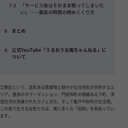
い」――最高の時間の締めくくり方
まとめ
8
公式YouTube「うるおう女風ちゃんねる」に
9
ついて
江東区という、活気ある商業地と穏やかな住宅街が共存するエ
リア。豊洲のタワーマンション、門前仲町の情緒ある下町、清
澄白河の洗練されたカフェ文化、そして亀戸や砂町の生活感。
この街で生きる女性たちは、実に多くの「役割」を背負ってい
ます。
仕事では責任あるポストをこなし、家に戻れば良き妻、良き母