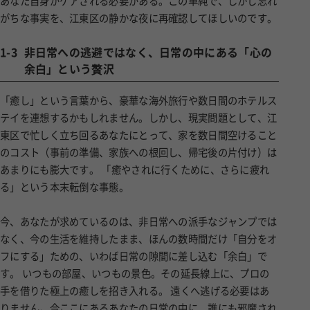
がちな事実を、江東区の静かな夜に再確認してほしいのです。
1-3
非日常への逃避ではなく、日常の中にある「心の
余白」という贅沢
「癒し」という言葉から、豪華な海外旅行や数日間のホテルス
テイを連想するかもしれません。しかし、現実問題として、江
東区で忙しく立ち回るあなたにとって、家を数日間空けること
のコスト（事前の準備、家族への根回し、帰宅後の片付け）は
あまりにも膨大です。 「癒やされに行くために、さらに疲れ
る」という本末転倒な事態。
今、あなたが求めているのは、非日常への派手なジャンプでは
なく、今の生活を維持したまま、ほんの数時間だけ「自分をオ
フにする」ための、いわば日常の隙間に差し込む「余白」で
す。 いつもの部屋、いつもの景色。その延長線上に、プロの
手を借りた極上の癒しを招き入れる。 遠くへ逃げる必要はあ
りません。今ここにあるあなたの日常の中に、誰にも邪魔され
ない聖域（サンクチュアリ）を創り出す。これこそが、多忙を