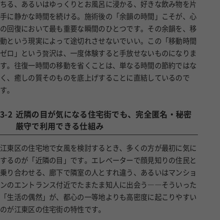
手に静かな時間を続ける。施術後の「余韻の時間」こそが、心
の回復において最も重要な瞬間のひとつです。その余韻を、移
動という現実によって途切れさせないでいい。この「移動時間
ゼロ」という贅沢は、一度体験すると手放せないものになりま
す。往復一時間の移動を省くことは、単なる時間の節約ではな
く、癒しの質そのものを底上げすることに直結しているので
す。
3-2
近隣の目が気になる住宅街でも、完全匿名・秘密
厳守で利用できる仕組み
江東区の住宅地で女風を検討するとき、多くの方が最初に気に
するのが「近隣の目」です。エレベーターで顔見知りの住民と
乗り合わせる、廊下で隣室の人とすれ違う、あるいはマンショ
ンのエントランス付近でたまたま知人に出会う――そういった
「生活の偶然」が、都心の一等地よりも高密度に起こりやすい
のが江東区の住宅街の特性です。