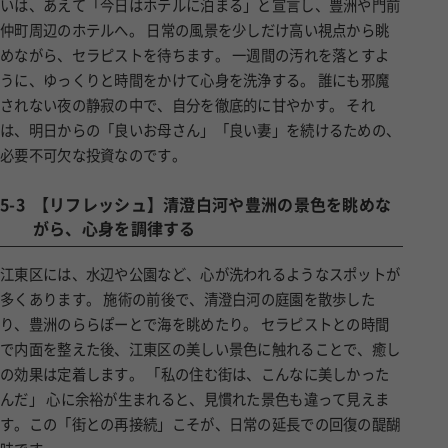
仲町周辺のホテルへ。 日常の風景を少しだけ高い視点から眺
めながら、セラピストを待ちます。 一週間の汚れを落とすよ
うに、ゆっくりと時間をかけて心身を洗浄する。 誰にも邪魔
されない夜の静寂の中で、自分を徹底的に甘やかす。 それ
は、明日からの「良いお母さん」「良い妻」を続けるための、
必要不可欠な投資なのです。
5-3
【リフレッシュ】清澄白河や豊洲の景色を眺めな
がら、心身を調律する
江東区には、水辺や公園など、心が洗われるようなスポットが
多くあります。 施術の前後で、清澄白河の庭園を散歩した
り、豊洲のららぽーとで海を眺めたり。 セラピストとの時間
で内面を整えた後、江東区の美しい景色に触れることで、癒し
の効果は定着します。 「私の住む街は、こんなに美しかった
んだ」 心に余裕が生まれると、見慣れた景色も違って見えま
す。この「街との再接続」こそが、日常の延長での回復の醍醐
味です。