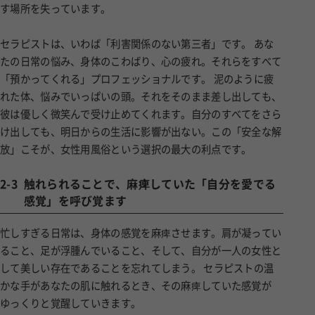
セラピストは、いわば「利害関係のない第三者」です。 あな
たの日常の悩み、身体のこわばり、心の疲れ。それらをすべて
「預かってくれる」プロフェッショナルです。 泥のように疲
れた体、悩みでいっぱいの頭。それをそのまま差し出しても、
彼は優しく微笑んで受け止めてくれます。自分のすべてをさら
け出しても、明日からの生活に影響が出ない。この「安全な解
放」こそが、女性用風俗という選択の最大の利点です。
2-3
触れられることで、麻痺していた「自分を愛でる
感覚」を呼び覚ます
忙しすぎる日常は、身体の感覚を麻痺させます。肩が凝ってい
ること、足が浮腫んでいること、そして、自分が一人の女性と
して美しい存在であることを忘れてしまう。 セラピストの温
かな手があなたの肌に触れるとき、その麻痺していた感覚が
このサイトは成人向けの情報を含みますので、
ゆっくりと覚醒していきます。
18歳未満の方の閲覧を固くお断りいたします。