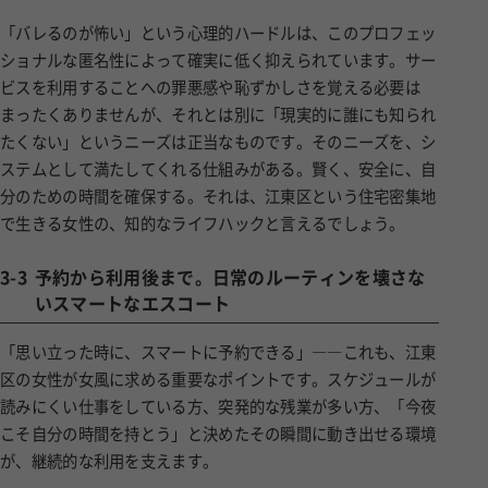
「バレるのが怖い」という心理的ハードルは、このプロフェッ
ショナルな匿名性によって確実に低く抑えられています。サー
ビスを利用することへの罪悪感や恥ずかしさを覚える必要は
まったくありませんが、それとは別に「現実的に誰にも知られ
たくない」というニーズは正当なものです。そのニーズを、シ
ステムとして満たしてくれる仕組みがある。賢く、安全に、自
分のための時間を確保する。それは、江東区という住宅密集地
で生きる女性の、知的なライフハックと言えるでしょう。
3-3
予約から利用後まで。日常のルーティンを壊さな
いスマートなエスコート
「思い立った時に、スマートに予約できる」――これも、江東
区の女性が女風に求める重要なポイントです。スケジュールが
読みにくい仕事をしている方、突発的な残業が多い方、「今夜
こそ自分の時間を持とう」と決めたその瞬間に動き出せる環境
が、継続的な利用を支えます。