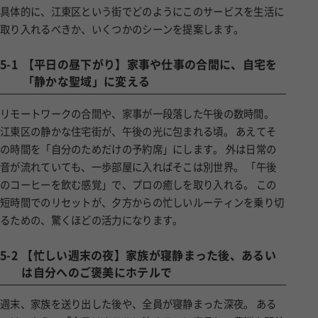
取り入れるべきか、いくつかのシーンを提案します。
5-1
【平日の昼下がり】家事や仕事の合間に、自宅を
「静かな聖域」に変える
リモートワークの合間や、家事が一段落した午後の数時間。
江東区の静かな住宅街が、午後の光に包まれる頃。 あえてそ
の時間を「自分のためだけの予約席」にします。 外は日常の
音が流れていても、一歩部屋に入ればそこは別世界。 「午後
のコーヒーを飲む感覚」で、プロの癒しを取り入れる。 この
短時間でのリセットが、夕方からの忙しいルーティンを乗り切
るための、驚くほどの活力になります。
5-2
【忙しい週末の夜】家族が寝静まった後、あるい
は自分へのご褒美にホテルで
週末、家族を送り出した後や、全員が寝静まった深夜。 ある
いは、あえて「今日はホテルに泊まる」と宣言し、豊洲や門前