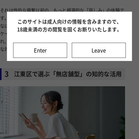
それは性的な興奮以前の、もっと根源的な「慈しみ」の体験で
す。 「私の体は、こんなに頑張っていたんだ」 「私は、こん
Enter
Leave
なに丁寧に扱われるべき存在なんだ」 肌を通じたコミュニ
ケーションは、言葉以上にダイレクトに心に響きます。触れら
れ、愛でられることで、あなたは自分自身を「ケアすべき大切
な対象」として再認識できるようになるのです。
3
江東区で選ぶ「無店舗型」の知的な活用