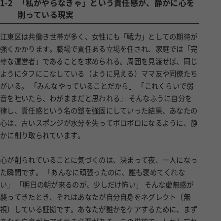
削っている現実
江東区は共働き世帯が多く、女性にも「戦力」としての期待が
強くかかります。職場で責任ある立場を任され、家庭では「完
璧な運営者」であることを求められる。周囲を見渡せば、同じ
ようにタフにこなしている（ように見える）ママ友や同僚たち
がいる。 「みんなやっていることだから」 「これくらいで弱
音を吐いたら、わがままだと思われる」 そんなふうに自分を
律し、責任感という名の鎧を強固にしていった結果、あなたの
心は、古いスポンジが水分を失ってボロボロになるように、静
かに削り取られています。
心が削られていることに気づくのは、決まって夜、一人になっ
た瞬間です。 「あんなに頑張ったのに、誰も褒めてくれな
い」 「明日の朝が来るのが、少しだけ怖い」 そんな虚無感が
襲ってきたとき、それはあなたが自分自身をネグレクト（無
視）している証拠です。あなたが誰かをケアするために、まず
あなた自身がケアされる必要がある。この単純で、しかし忘れ