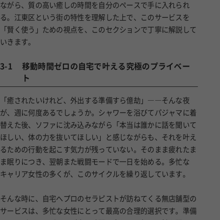
る。江東区という街の特性を理解した上で、このサービスを
「賢く使う」ための視点を、このセクションで丁寧に解説して
いきます。
3-1
移動時間ゼロの自宅で叶える究極のプライベー
ト
「癒されたいけれど、外出する準備すら億劫」――そんな夜
が、週に何度あるでしょうか。シャワーを浴びてパジャマに着
替えた後、ソファに沈み込みながら「本当は誰かに話を聞いて
ほしい、体の力を抜いてほしい」と感じながらも、それを叶え
るための行動を起こす気力が残っていない。そのまま疲れたま
ま眠りにつき、翌朝また戦闘モードで一日を始める。多忙な
キャリア女性の多くが、このサイクルを繰り返しています。
そんな時に、自宅へプロのセラピストが訪ねてくる無店舗型の
サービスは、多忙な女性にとって最高の合理的選択です。準備
といえば、セラピストが来る時間に合わせて部屋に鍵を開けら