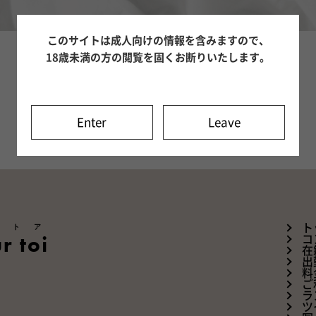
このサイトは成人向けの情報を含みますので、
18歳未満の方の閲覧を固くお断りいたします。
Enter
Leave
ートア
ト
r toi
コ
在
出
料
ご
ラ
ツ