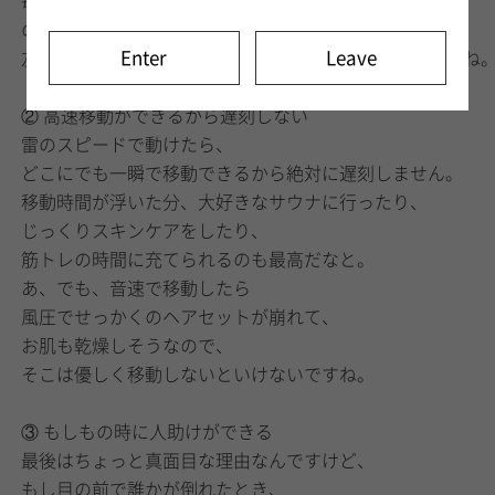
毎日好きなだけデリバリーして、
のんびり暮らせるなぁって。
Enter
Leave
友達には「夢が小さすぎる」ってツッコまれましたけどね
② 高速移動ができるから遅刻しない
雷のスピードで動けたら、
どこにでも一瞬で移動できるから絶対に遅刻しません。
移動時間が浮いた分、大好きなサウナに行ったり、
じっくりスキンケアをしたり、
筋トレの時間に充てられるのも最高だなと。
あ、でも、音速で移動したら
風圧でせっかくのヘアセットが崩れて、
お肌も乾燥しそうなので、
そこは優しく移動しないといけないですね。
③ もしもの時に人助けができる
最後はちょっと真面目な理由なんですけど、
もし目の前で誰かが倒れたとき、