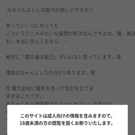
みなさんはどんな能力が欲しいですか？
男っていくつになっても
こういうアニメみたいな妄想が好きなんですよね。僕、実
もし本当に手に入るなら……
絶対に「雷を操る能力」がいいなと思っています。笑
理由はちゃんとしたのが3つあります。笑
① 電力会社に電気を売って生計を立てる
まずはこれです。
めちゃくちゃ現実的でちょっとセコいんですけど、
自分で発電して電力会社に電気を買い取ってもらえたら、
このサイトは成人向けの情報を含みますので、
それだけで生活できるんじゃないかって思ったんです。
18歳未満の方の閲覧を固くお断りいたします。
そしたら、大好きなつけ麺やお寿司を