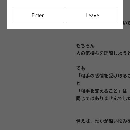
気づけば
自分の人生なのか、
Enter
Leave
相手の人生なのか、
よく分からなくなってい
もちろん
人の気持ちを理解しよう
でも
「相手の感情を受け取る
と
「相手を支えること」は
同じではありませんでし
例えば、誰かが深い悩み