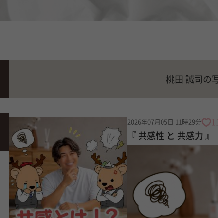
桃田 誠司の
1
2026年07月05日 11時29分
『 共感性 と 共感力 』