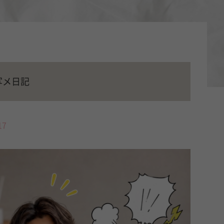
写メ日記
17