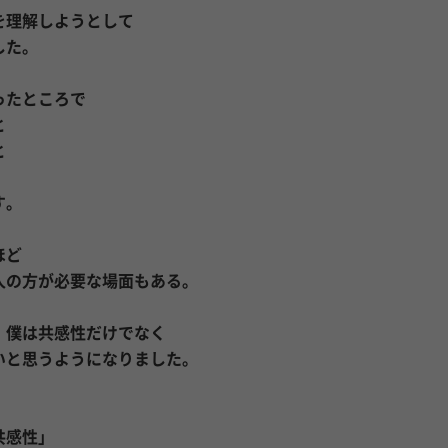
を理解しようとして
した。
ったところで
と
と
す。
ほど
人の方が必要な場面もある。
、僕は共感性だけでなく
いと思うようになりました。
共感性」