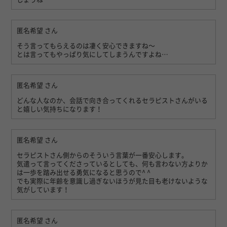
匿名希望
さん
そう言ってもらえるのは凄く安心できますね〜
とは言ってもやっぱり気にしてしまうんですよね…
匿名希望
さん
どんな人なのか、会話で向き合ってくれるセラピストさんがいる
と嬉しい気持ちになります！
匿名希望
さん
セラピストさん側からのそういう言葉が一番安心します。
気遣って言ってくださっているとしても、何も言わない方よりか
は一歩を踏み出せる勇気になると思うので^ ^
でも実際に年齢を意識し過ぎないほうが見た目も老けないような
気がしています！
匿名希望
さん