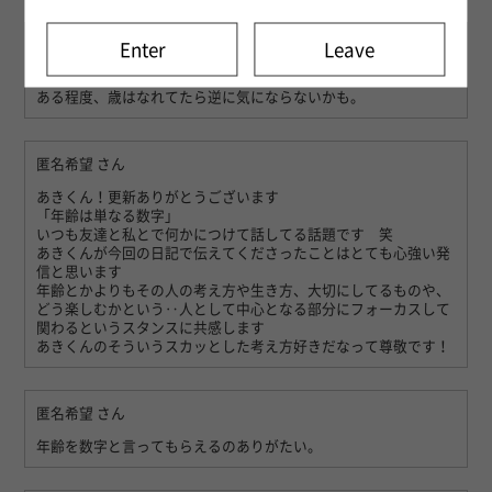
匿名希望
さん
Enter
Leave
見た目と年齢がだいぶ違う人もいますよね。
ある程度、歳はなれてたら逆に気にならないかも。
匿名希望
さん
あきくん！更新ありがとうございます
「年齢は単なる数字」
いつも友達と私とで何かにつけて話してる話題です 笑
あきくんが今回の日記で伝えてくださったことはとても心強い発
信と思います
年齢とかよりもその人の考え方や生き方、大切にしてるものや、
どう楽しむかという‥人として中心となる部分にフォーカスして
関わるというスタンスに共感します
あきくんのそういうスカッとした考え方好きだなって尊敬です！
匿名希望
さん
年齢を数字と言ってもらえるのありがたい。