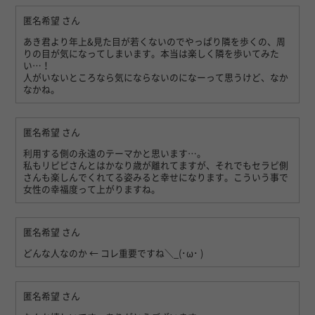
匿名希望
さん
あき君より年上&見た目が若くないのでやっぱり隣を歩くの、周
りの目が気になってしまいます。本当は楽しく隣を歩いてみた
い…！
人がいないところなら気にならないのになーって思うけど、なか
なかね。
匿名希望
さん
利用する側の永遠のテーマかと思います…。
私もリピピさんとはかなり歳が離れてますが、それでもセラピ側
さんも楽しんでくれてる姿みると幸せになります。こういう事で
女性の幸福度って上がりますね。
匿名希望
さん
どんな人なのか ← コレ重要ですね＼_(･ω･ )
匿名希望
さん