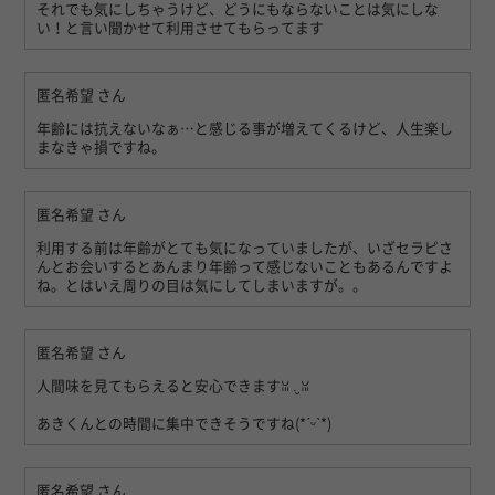
それでも気にしちゃうけど、どうにもならないことは気にしな
い！と言い聞かせて利用させてもらってます
匿名希望
さん
年齢には抗えないなぁ…と感じる事が増えてくるけど、人生楽し
まなきゃ損ですね。
匿名希望
さん
利用する前は年齢がとても気になっていましたが、いざセラピさ
んとお会いするとあんまり年齢って感じないこともあるんですよ
ね。とはいえ周りの目は気にしてしまいますが。。
匿名希望
さん
人間味を見てもらえると安心できますꈍ .̮ ꈍ
あきくんとの時間に集中できそうですね(*ˊᵕˋ*)
匿名希望
さん