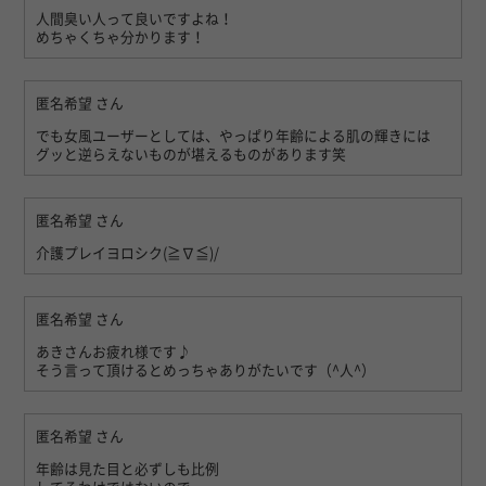
人間臭い人って良いですよね！
めちゃくちゃ分かります！
匿名希望
さん
でも女風ユーザーとしては、やっぱり年齢による肌の輝きには
グッと逆らえないものが堪えるものがあります笑
匿名希望
さん
介護プレイヨロシク(≧∇≦)/
匿名希望
さん
あきさんお疲れ様です♪
そう言って頂けるとめっちゃありがたいです（^人^）
匿名希望
さん
年齢は見た目と必ずしも比例