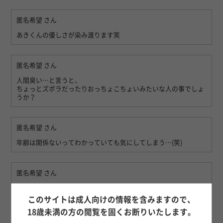
匿名希望
さん
あきくんの優しさが染み渡ります笑
匿名希望
さん
人間臭い…と言うと、
ちょっとズボラだったりおっちょこちょいみたいな人の事でしょ
うか？
匿名希望
さん
年齢は関係ないってわかっていても気にしてしまう…(笑)
匿名希望
さん
ただの整理番号だと…アンモモさんを利用するようになってから
思えるようになりました。そして…息子より若い子でもお会いし
このサイトは成人向けの情報を含みますので、
たい時は予約できるようになりました。アンモモのセラピストの
18歳未満の方の閲覧を固くお断りいたします。
皆さん優しいからね〜。いつもありがとうございます。