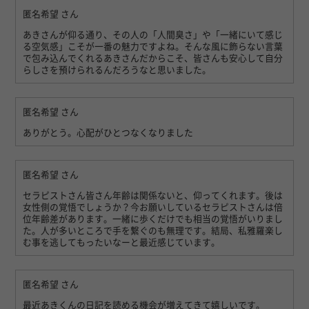
匿名希望
さん
あきさんが仰る通り、その人の「人間臭さ」や「一緒にいて感じ
る空気感」こそが一番の魅力ですよね。そんな風に飾らない言葉
で包み込んでくれるあきさんだからこそ、皆さんも安心して自分
らしさを預けられるんだろうなと思いました。
匿名希望
さん
ありがとう。心配がひとつなくなりました
匿名希望
さん
セラピストさん皆さん年齢は関係ないと、仰ってくれます。後は
女性側の覚悟でしょうか？今お願いしているセラピストさんは倍
位年齢差があります。一緒に歩くだけでも相当の覚悟がいりまし
た。人が多いところで手を繋ぐのも無理です。結局、私雅羅楽し
む事を逃してもったいなーと最近感じています。
匿名希望
さん
最近あきくんの日記を読める機会が増えてきて嬉しいです。