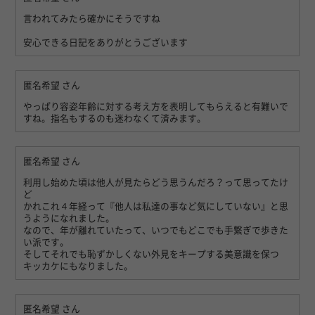
言われてみたら確かにそうですね
安心できる日記をありがとうございます
匿名希望
さん
やっぱり容姿年齢に対する考え方を表明してもらえると有難いで
すね。指名もするのも迷わなくて済みます。
匿名希望
さん
利用し始めた頃は他人が見たらどう思うんだろ？って思ってたけ
ど
かれこれ４年経って『他人は私達の事など気にしていない』と思
うようになれました。
なので、年が離れていたって、いつでもどこでも手繋ぎで歩きた
い派です。
そしてそれでも恥ずかしくない外見をキープする美意識を保つ
キッカケにもなりました。
匿名希望
さん