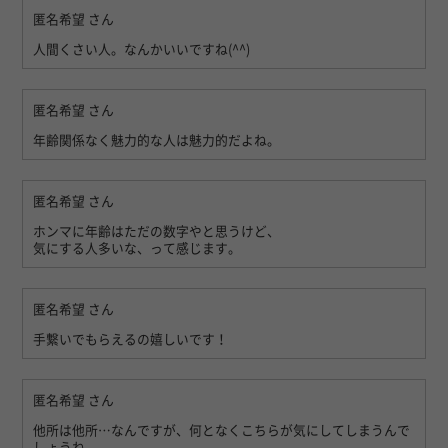
匿名希望
さん
人間くさい人。なんかいいですね(^^)
匿名希望
さん
年齢関係なく魅力的な人は魅力的だよね。
匿名希望
さん
ホンマに年齢はただの数字やと思うけど、
気にする人多いな、って感じます。
匿名希望
さん
手繋いでもらえるの嬉しいです！
匿名希望
さん
他所は他所…なんですが、何となくこちらが気にしてしまうんで
しょうね