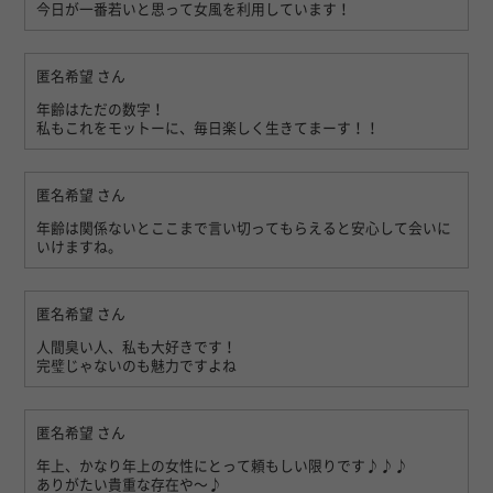
今日が一番若いと思って女風を利用しています！
匿名希望
さん
年齢はただの数字！
私もこれをモットーに、毎日楽しく生きてまーす！！
匿名希望
さん
年齢は関係ないとここまで言い切ってもらえると安心して会いに
いけますね。
匿名希望
さん
人間臭い人、私も大好きです！
完璧じゃないのも魅力ですよね
匿名希望
さん
年上、かなり年上の女性にとって頼もしい限りです♪♪♪
ありがたい貴重な存在や〜♪