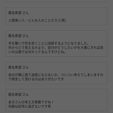
匿名希望
さん
人間臭い人…どんな人のことだろう(笑)
匿名希望
さん
手を繋いで外を歩くことに躊躇するようになりました。
外からどう見えるかより、自分がどうしたいかを大事にすれば良
いのは頭では分かってるんですけどね。
匿名希望
さん
自分が隣に居て迷惑にならないか、ついつい考えてしまいますの
で明言して頂けるのはありがたいです
匿名希望
さん
あきさんの考え方素敵ですね！
年齢は記号に過ぎないです笑