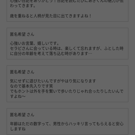
心強い日記をありがとう！日記を読むたびにあきくんの魅力が伝
わってきます。
歳を重ねると人柄が見た目に出てきますよね！
匿名希望
さん
心強いお言葉、嬉しいです。
セラピさんに会っている時は、楽しくて忘れますが、ふとした時
に自分の年齢を考えて落ち込む時があります…
匿名希望
さん
気にせずに遊びたいんですがやはり気になります
なので基本先入りです笑
でもホントは外を手を繋いで歩いたりじゃれ合ったりしたいんで
すよね〜
匿名希望
さん
年齢はただの数字って、男性からハッキリ言ってもらえると安心
しますね