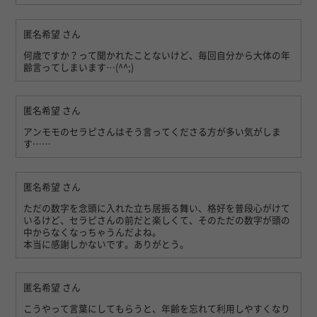
匿名希望
さん
何歳ですか？って聞かれたことないけど、毎回自分から大体の年
齢言ってしまいます…(^^;)
匿名希望
さん
アンモモのセラピさんはそう言ってくださる方が多い気がしま
す……
匿名希望
さん
ただの数字を念頭に入れた立ち居振る舞い、格好を普段心がけて
いるけど、セラピさんの前だと楽しくて、そのただの数字が頭の
中からなくなっちゃうんだよね。
本当に感謝しかないです。ありがとう。
匿名希望
さん
こうやって言葉にしてもらうと、年齢を忘れて利用しやすくなり