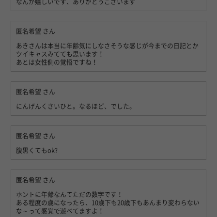
なんか嬉しいです、ありがとうございます
匿名希望
さん
あきさんは本当に年齢気にしなさそうな感じが今までの日記とか
ツイキャスみてても思います！
あとは女性側の覚悟ですね！
匿名希望
さん
にんげんくさいひと。なるほど、でした。
匿名希望
さん
腹黒くてもok?
匿名希望
さん
ホントに年齢なんてただの数字です！
ある程度の歳になったら、10歳下も20歳下もあんまり変わらない
な～って感覚で遊べてますよ！