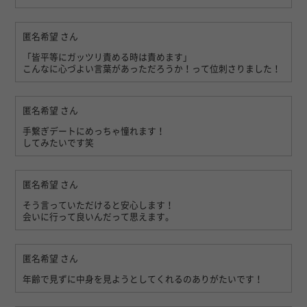
匿名希望
さん
「皆平等にガッツリ責める時は責めます」
こんなに心づよい言葉があっただろうか！って位刺さりました！
匿名希望
さん
手繋ぎデートにめっちゃ憧れます！
してみたいです笑
匿名希望
さん
そう言っていただけると安心します！
会いに行って良いんだって思えます。
匿名希望
さん
年齢で見ずに中身を見ようとしてくれるのありがたいです！