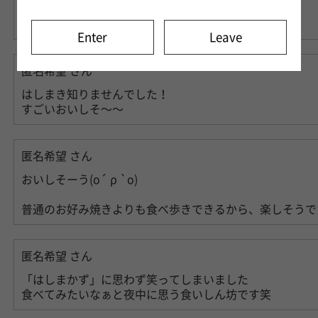
たしかに！
はしどこいった！？ってなってますね笑
Enter
Leave
匿名希望
さん
はしまき知りませんでした！
すごいおいしそ〜〜
匿名希望
さん
おいしそーう(о´ ρ `о)
普通のお好み焼きよりも食べ歩きできるから、楽しそうで
匿名希望
さん
「はしまかず」に思わず笑ってしまいました
食べてみたいなぁと夜中に思う食いしん坊です笑