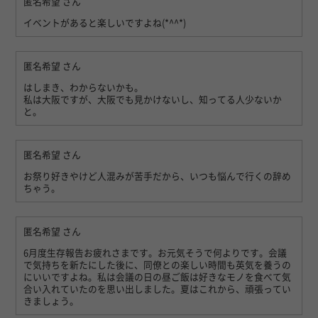
匿名希望
さん
イベントがあると楽しいですよね(*^^*)
匿名希望
さん
はしまき、わからないかも。
私は大阪ですが、大阪でも見かけないし、知ってる人少ないか
と。
匿名希望
さん
お祭り好きやけど人混みが苦手だから、いつも悩んで行くの辞め
ちゃう。
匿名希望
さん
6月度生存報告お疲れさまです。お元気そうで何よりです。会議
で気持ちを新たにした後に、同僚との楽しい時間も英気を養うの
にいいですよね。私は会議の日の昼ご飯は好きなモノを食べて気
合い入れていたのを思い出しました。夏はこれから、頑張ってい
きましょう。