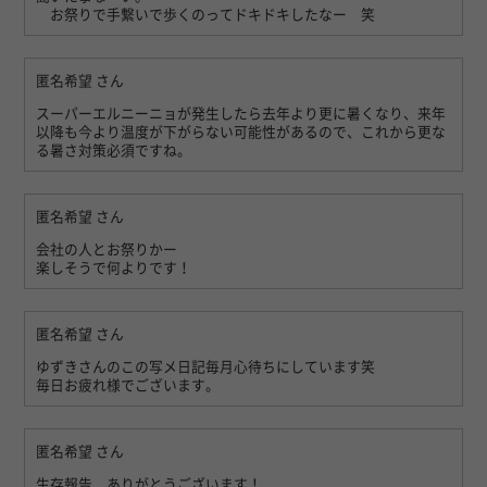
お祭りで手繋いで歩くのってドキドキしたなー 笑
匿名希望
さん
スーパーエルニーニョが発生したら去年より更に暑くなり、来年
以降も今より温度が下がらない可能性があるので、これから更な
る暑さ対策必須ですね。
匿名希望
さん
会社の人とお祭りかー
楽しそうで何よりです！
匿名希望
さん
ゆずきさんのこの写メ日記毎月心待ちにしています笑
毎日お疲れ様でございます。
匿名希望
さん
生存報告、ありがとうございます！