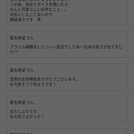
この前、初めてボイスを聞いたら
なんと可愛らしいお声だこと。。
お会いしたことないので
興味津々です 笑
匿名希望
さん
ブラジル戦観ました！いい試合でしたね〜日本の良さが出てまし
た^^
匿名希望
さん
定例の生存報告ありがとうございます。
お元気そうで何よりです！
匿名希望
さん
お久しぶりです
お元気でよかった！