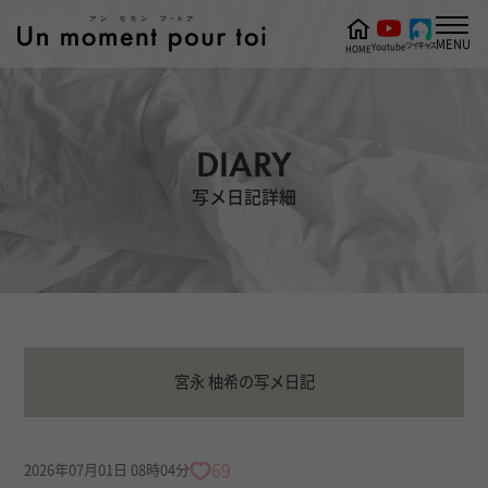
MENU
ツイキャス
Youtube
HOME
DIARY
写メ日記詳細
宮永 柚希の写メ日記
69
2026年07月01日 08時04分