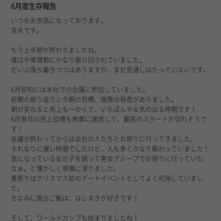
6月度生存報告
いつもお世話になっております。
宮永です。
もう上半期が終わりましたね。
僕は中東情勢にかなり振り回されていました。
だいぶ落ち着きつつはありますが、まだ見通しはたっていないです。
6月初旬には本社での会議に参加していました。
前期の振り返りと今期の目標、施策の発表がありました。
期が変わると売上も一からで、いちばんやる気の出る時期です！
6月単月の売上目標も無事に達成して、最高のスタートが切れそうで
す！
会議が終わってからは会社の人たちとお祭りに行ってきました。
それなりに遅い時間でしたけど、人も多くかなり賑わっていました！
気になっている女の子を誘って男女グループでお祭りに行っていた
なぁ。と懐かしく感傷に浸りました。
夏祭りはクリスマス前のデートイベントとしてよく利用していまし
た。
ちなみに屋台ご飯は、はしまきが好きです！
そして、ワールドカップも始まりましたね！