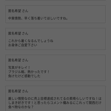
匿名希望
さん
中東情勢、早く落ち着いてほしいですね。
匿名希望
さん
これから暑くなるんでしょうね
お身体ご自愛下さい
匿名希望
さん
写真がキレイ！
ブラジル戦、熱かったです！
負けたけど感動でした
匿名希望
さん
厳しい情勢なのに売上目標達成されてるの素晴らしいですね！は
しまき好きです！と思ったらコメント欄みるにこれって関西だけ
食べ物なのかな？