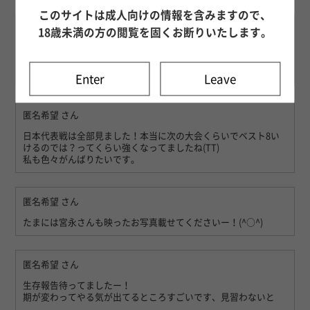
このサイトは成人向けの情報を含みますので、
匿名希望
さん
18歳未満の方の閲覧を固くお断りいたします。
楽しみにしていた宮永さんの生存報告日記！
兼業のお仕事大変かと思いますがお身体に気をつけてください
ね！
Enter
Leave
匿名希望
さん
日本代表戦は全部見ました！本当に次の大会くらいでベスト8い
けるのでは？ってくらい強くなってましたね(TT)
私も色々がんばりたいです。
匿名希望
さん
たまには宮永さんも映ったお写真載せてくださいー！(^○^)
匿名希望
さん
生存報告待ってましたー！
期が変わってやる気が出てるところすごいです、見習わないと