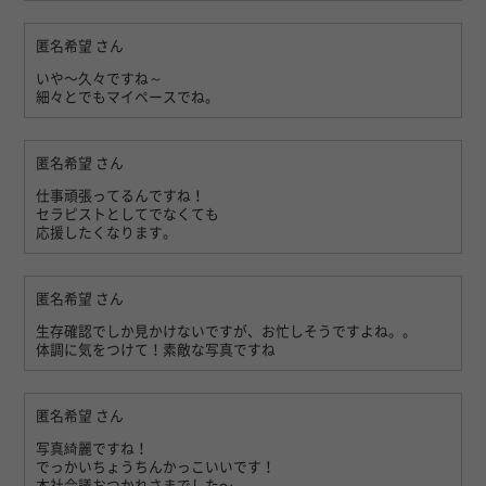
匿名希望
さん
いや〜久々ですね～
細々とでもマイペースでね。
匿名希望
さん
仕事頑張ってるんですね！
セラピストとしてでなくても
応援したくなります。
匿名希望
さん
生存確認でしか見かけないですが、お忙しそうですよね。。
体調に気をつけて！素敵な写真ですね
匿名希望
さん
写真綺麗ですね！
でっかいちょうちんかっこいいです！
本社会議おつかれさまでした〜