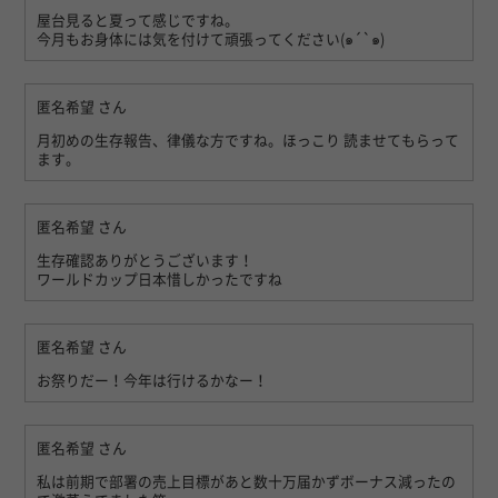
屋台見ると夏って感じですね。
今月もお身体には気を付けて頑張ってください(๑´`๑)
匿名希望
さん
月初めの生存報告、律儀な方ですね。ほっこり 読ませてもらって
ます。
匿名希望
さん
生存確認ありがとうございます！
ワールドカップ日本惜しかったですね
匿名希望
さん
お祭りだー！今年は行けるかなー！
匿名希望
さん
私は前期で部署の売上目標があと数十万届かずボーナス減ったの