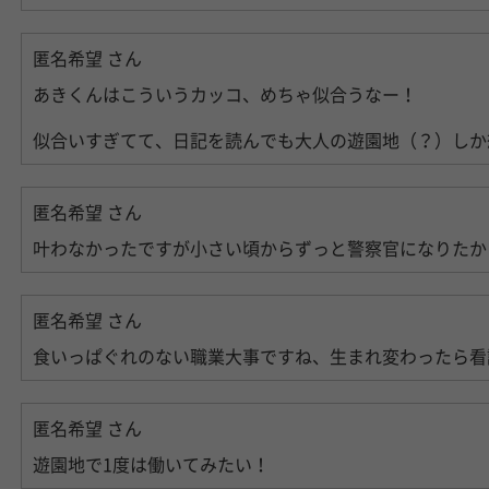
匿名希望
さん
あきくんはこういうカッコ、めちゃ似合うなー！
似合いすぎてて、日記を読んでも大人の遊園地（？）しか
匿名希望
さん
叶わなかったですが小さい頃からずっと警察官になりたか
匿名希望
さん
食いっぱぐれのない職業大事ですね、生まれ変わったら看
匿名希望
さん
遊園地で1度は働いてみたい！