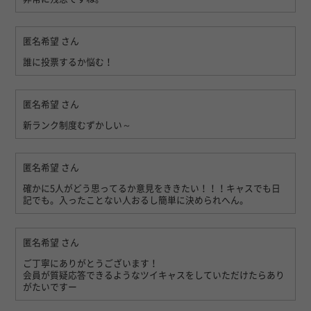
匿名希望
さん
誰に投票するか悩む！
匿名希望
さん
新ランク制度むずかしい～
匿名希望
さん
確かに5人がどう思ってるか意見をききたい！！！キャスでも日
記でも。入ったことない人おるし簡単に決められへん。
匿名希望
さん
ご丁寧にありがとうございます！
会員が質疑応答できるようなツイキャスをしていただけたらあり
がたいですー