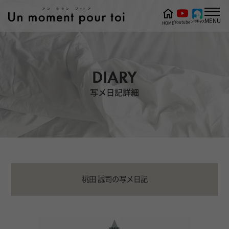
MENU
ツイキャス
Youtube
HOME
DIARY
写メ日記詳細
桃田 誠司の写メ日記