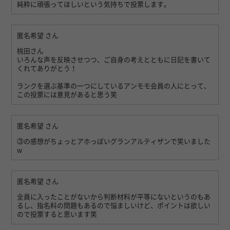
純粋に頑張ってほしいという気持ちで投票します。
匿名希望
さん
桃田さん
いろんな声を反映させつつ、ご自身の考えとともに日記を書いて
くれてありがとう！
ランクを選ぶ基準の一つにしているアンモモ会員の人にとって、
この投票には意見があると思う笑
匿名希望
さん
③の感想がちょっとアホっぽいグランアルティザンで笑いました
w
匿名希望
さん
全員に入ったことがないから判断材料が平等にないというのもあ
るし、指名料の問題もあるので悩ましいけど、ポイントは欲しい
ので投票すると思います笑