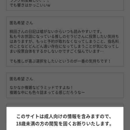
ランク制度難しい、、、
でも響きはかっこいいw
匿名希望
さん
桃田さんの日記は嘘がないからいつも読みやすいです。
私も今お世話になっている推しのセラピさんに投票したい気持ち
はありますが、もっと予約が取れなくなってしまうこと、指名料
のことなどどんどん遠い存在になってしまうことが気になってし
まい投票自体をするかしないかですごく悩んでいます…
でも推しが喜ぶ選択をしたいというのが一番の気持ちです！
匿名希望
さん
なかなか複雑なピラミッドですよね！
複雑な中にも色々詰まってる感じだろうなー
匿名希望
さん
このサイトは成人向けの情報を含みますので、
投票悩みますね。
18歳未満の方の閲覧を固くお断りいたします。