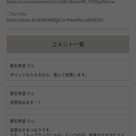
https://x.com/unmomota?s=21&t=XlavUvYW_Y75EEyrfSbUrw
◯YouTube
https://youtu.be/BUBORsfjQjk?si=RwwxRsCud6tQt1Pz
コメント一覧
匿名希望
さん
ポイントもらえるなら、喜んで投票します。
匿名希望
さん
投票悩みます…！
匿名希望
さん
投票はするつもりです。
ただ、「トップランクになる」というのが、投票するセラピスト