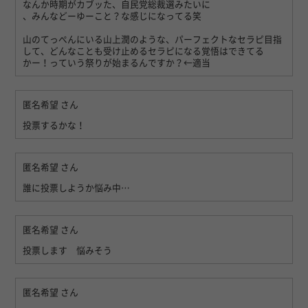
なんか時期がカブッた、自民党総裁選みたいに
、みんなどーゆーこと？な感じになってる笑
山のてっぺんにいる山上潤のような、パーフェクトなセラピ目指
して、どんなことも受け止めるセラピになる覚悟はできてる
かー！っていう祭りが始まるんですか？←適当
匿名希望
さん
投票するかな！
匿名希望
さん
誰に投票しようか悩み中…
匿名希望
さん
投票します 悩みそう
匿名希望
さん