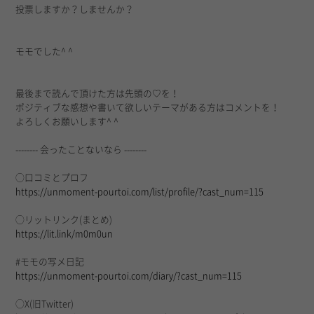
投票しますか？しませんか？
モモでした^ ^
最後まで読んで頂けた方は先頭の♡を！
ポジティブな感想や書いて欲しいテーマがある方はコメントを！
よろしくお願いします^ ^
-------- 会ったことないなら --------
◯口コミとプロフ
https://unmoment-pourtoi.com/list/profile/?cast_num=115
◯リットリンク(まとめ)
https://lit.link/m0m0un
#モモの写メ日記
https://unmoment-pourtoi.com/diary/?cast_num=115
◯X(旧Twitter)