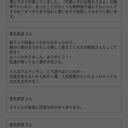
感じで少々戸惑っていました。『可愛い子には旅をさせよ』の精
神でいいなら、会ったことがなくても期待値で選んでもいいんで
すかね？ギリギリまで悩むと思いますが投票してみようと思いま
す。
匿名希望
さん
新ランク制度よくわからなかったので、
細かい部分までおもしろ楽しく教えてくれたの桃田さんらしくて
好き！
よーくわかりました。ありがとう！！
私達が持ってる１票の大切さも。
５人のアルティザン、どう選べばいいのか…
全員を知らないから私の１票、人気投票みたいになっちゃっても
大丈夫なのかな？
匿名希望
さん
モモさんの意見に同感な所が多々あります。
匿名希望
さん