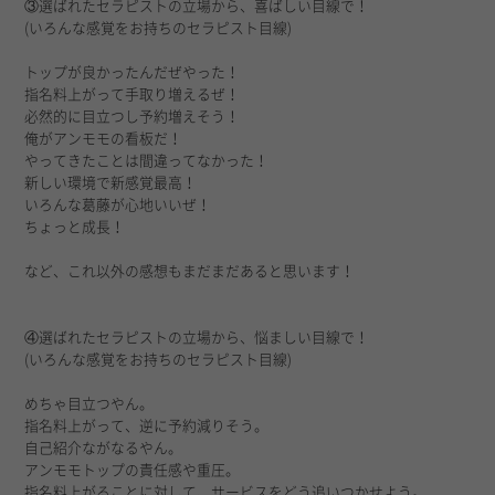
③選ばれたセラピストの立場から、喜ばしい目線で！
(いろんな感覚をお持ちのセラピスト目線)
トップが良かったんだぜやった！
指名料上がって手取り増えるぜ！
必然的に目立つし予約増えそう！
俺がアンモモの看板だ！
やってきたことは間違ってなかった！
新しい環境で新感覚最高！
いろんな葛藤が心地いいぜ！
ちょっと成長！
など、これ以外の感想もまだまだあると思います！
④選ばれたセラピストの立場から、悩ましい目線で！
(いろんな感覚をお持ちのセラピスト目線)
めちゃ目立つやん。
指名料上がって、逆に予約減りそう。
自己紹介ながなるやん。
アンモモトップの責任感や重圧。
指名料上がることに対して、サービスをどう追いつかせよう。