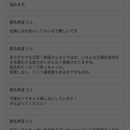
悩みます。
匿名希望
さん
全員にはお会いしてないので難しいです
匿名希望
さん
ありがたやな日記！桃田さんならではの、いろんな立場の気持ち
を言語化する能力がいかんなく発揮されてますね。
指名料たっか！で笑っちゃった。
投票しない、という選択肢もあるのですものね。
匿名希望
さん
今度のツイキャス楽しみにしています！
がんばってください！
匿名希望
さん
グランアルティザンを決めるアンケートについての桃田さんのお