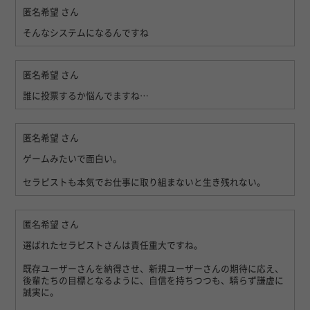
匿名希望
さん
そんなシステムになるんですね
匿名希望
さん
誰に投票するか悩んでますね…
匿名希望
さん
ゲームみたいで面白い。
セラピストも本気でお仕事に取り組まないと生き残れない。
匿名希望
さん
選ばれたセラピストさんは責任重大ですね。
既存ユーザーさんを納得させ、新規ユーザーさんの期待に応え、
後輩たちの目標となるように、自信を持ちつつも、驕らず謙虚に
誠実に。