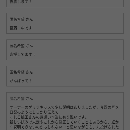
投票します！
匿名希望
さん
葛藤…中です
匿名希望
さん
応援してます！
匿名希望
さん
がんばって！
匿名希望
さん
オーナーのゲリラキャスで少し説明はありましたが、今回の写メ
日記のようにしっかり伝えて
くれる桃田さんの気遣い本当に有り難いです。
新しい試みで未定やこれから修正していくこともあるから、細か
く説明できないのかもしれない…と思いながらも、丸投げされた