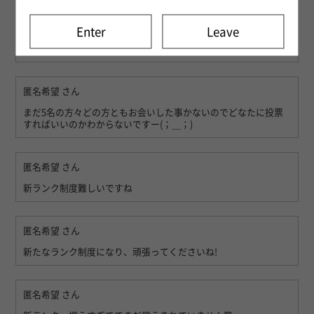
匿名希望
さん
Enter
Leave
新ランク制度難しいですね。お会いしたことないし悩んで投票し
ます。
匿名希望
さん
まだ5名の方々どの方ともお会いした事かないのでどなたに投票
すればいいのかわからないですー(；＿；)
匿名希望
さん
新ランク制度難しいですね
匿名希望
さん
新たなランク制度になり、頑張ってくださいね!
匿名希望
さん