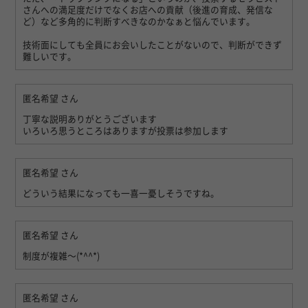
さんへの満足度だけでなくお店への貢献（後進の育成、発信な
ど）など多角的に判断すべきなのかなぁと悩んでいます。
技術面にしても全員にお会いしたことがないので、判断ができず
難しいです。
匿名希望
さん
丁寧な説明ありがとうございます
いろいろ思うところはありますが投票は参加します
匿名希望
さん
どういう結果になっても一喜一憂しそうですね。
匿名希望
さん
制度が複雑〜(*^^*)
匿名希望
さん