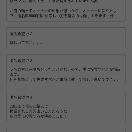
新ランク、増えすぎててまだ覚えきれていません笑
お店の顔ってオーナーの印象が強いから、オーナーに次ぐトッ
プ、指名料8000円に相応しい方を選ぶのは難しすぎます…汗
匿名希望
さん
難しいですね。。。
匿名希望
さん
５名の方に一度も会ったことがないので、誰に投票すべきか悩み
ます。
何を基準にして投票すべきか事前に教えて欲しい思いです(* ᴗ͈ˬᴗ͈)”
匿名希望
さん
20日まで悩みに悩んで
投票される方沢山いるんだろうな
私は誰に投票するか決めました！