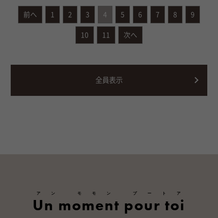
前へ
1
2
3
4
5
6
7
8
9
10
11
次へ
全員表示
アン モモン プートア
Un moment pour toi