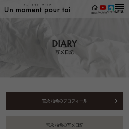
MENU
ツイキャス
Youtube
HOME
DIARY
写メ日記
宮永 柚希のプロフィール
宮永 柚希の写メ日記