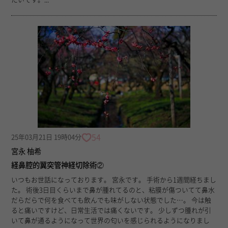
54
25年03月21日 19時04分
宮永 柚希
経鼻腔的翼突管神経切除術②
いつもお世話になっております。 宮永です。 手術から1週間経ちまし
た。 術後3日目くらいまで鼻が腫れてるのと、粘膜が傷ついてて鼻水
だらだらで何を食べても飲んでも味がしない状態でした…。 今は触
ると痛いですけど、日常生活では痛くないです。 少しずつ腫れが引
いて鼻が通るようになって世界の匂いを感じられるようになりまし