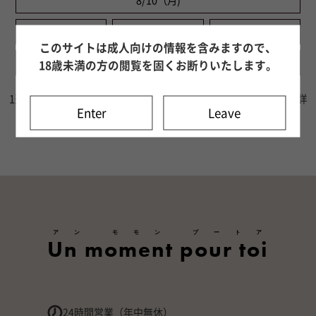
8/10（月)
8/11（火)
8/12（水)
8/13（木)
このサイトは成人向けの情報を含みますので、
8/14（金)
8/15（土)
8/16（日)
18歳未満の方の閲覧を固くお断りいたします。
1週間分の出勤情報をご確認いただけます。8日目以降はキャスト詳
Enter
Leave
細ページよりご確認ください。
アン モモン プートア
Un moment pour toi
24時間営業（年中無休）