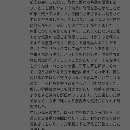
前回お会いした際に、教育に関わる共通の話題もあ
り、とても話しやすく心地良い時間を過ごせたことが
印象に残っていました。今回もさまざまなお話をさせ
ていただきましたが、久しぶりとは思えないほど自然
に会話ができ、安心して過ごすことができました。
施術についてもとても丁寧で、これまでにないほど細
やかな気遣いを感じる時間でした。体がふっと軽くな
るような感覚があり、安心して身を委ねることがで
き、とてもリラックスして過ごすことができました。
物事を進める中で、どうしても自分の考えや気持ちだ
けに意識が向いてしまうことがあります。そんな時で
も夕くんは一つひとつの話に丁寧に耳を傾けてくれ
て、違う視点や考え方を自然に伝えてくれます。押し
付けるのではなく寄り添いながら言葉をかけてくれる
ので、自分自身を振り返るきっかけにもなりました。
優しい雰囲気の中にも誠実さがあり、相手を大切にし
ようとする気持ちが伝わってきます。ただ楽しいだけ
ではなく、心まで軽くなり前向きな気持ちになれる時
間でした。
忙しい毎日の中で、ほっと力を抜きながら自分らしく
過ごせる貴重な時間になりました。おかげさまで良い
息抜きにもなり、また頑張ろうと思える元気をいただ
きました。