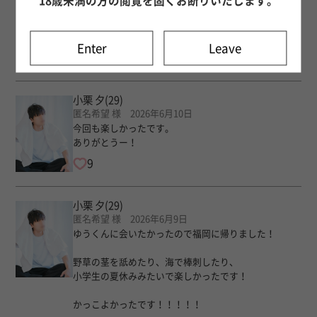
18歳未満の方の閲覧を固くお断りいたします。
今回も楽しく心地いい空間を作ってくれてありがとう
ございました！
またよろしくお願いします！
Enter
Leave
20
小栗 夕
(29)
匿名希望 様 2026年6月10日
今回も楽しかったです。
ありがとうー！
9
小栗 夕
(29)
匿名希望 様 2026年6月9日
ゆうくんに会いたかったので福岡に帰りました！
野草の茎を舐めたり、海で棒刺したり、
小学生の夏休みみたいで楽しかったです！
かっこよかったです！！！！！