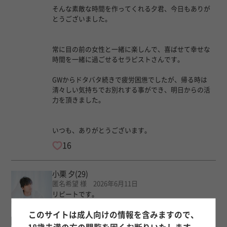
そんな素敵な時間を作ってくれる夕君、今日もありが
とうございました。
常に目の前の女性と一緒に楽しんで、喜ばせて幸せな
時間を一緒に過ごせるセラピストさんです。
GWからドタバタ続きで疲労困憊でしたが、帰る時は
清々しい気持ちでお別れする事ができ、明日からの活
力を頂きました。
いつも、ありがとうございます。
16
小栗 夕
(29)
匿名希望 様 2026年6月11日
リピートです。
このサイトは成人向けの情報を含みますので、
髪型が変わっててますますさわやかイケメンになって
ました。