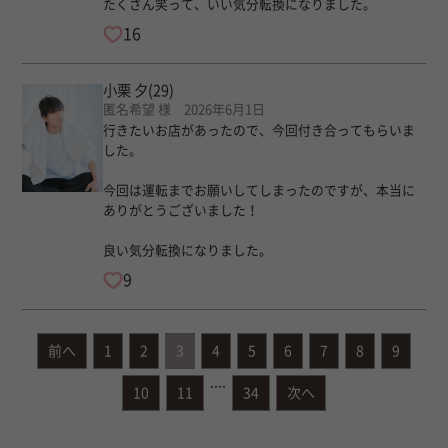
たくさん笑って、いい気分転換になりました。
16
小栗 夕
(29)
匿名希望 様 2026年6月1日
行きたいお店があったので、今回付き合ってもらいま
した。
今回は運転までお願いしてしまったのですが、本当に
ありがとうございました！
良い気分転換になりました。
9
前へ
1
2
3
4
5
6
7
8
9
....
10
11
34
次へ