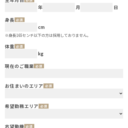
生年月日
年
月
日
身長
必須
cm
※身長165センチ以下の方は採用しておりません。
体重
必須
kg
現在のご職業
必須
お住まいのエリア
必須
希望勤務エリア
必須
志望動機
必須