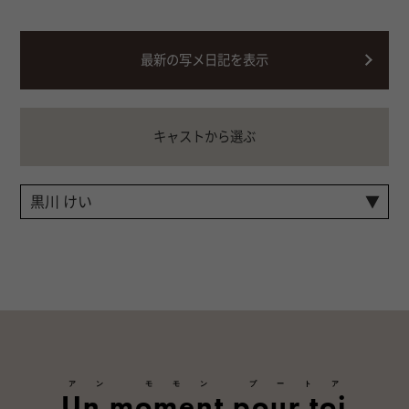
最新の写メ日記を表示
キャストから選ぶ
アン モモン プートア
Un moment pour toi