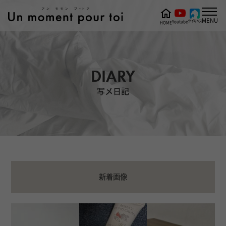
MENU
ツイキャス
Youtube
HOME
DIARY
写メ日記
新着画像