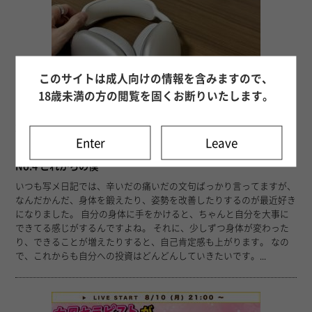
このサイトは成人向けの情報を含みますので、
18歳未満の方の閲覧を固くお断りいたします。
34
26年08月10日 17時31分
Enter
Leave
的場 遼介
No.4 これからの僕
いつも写メ日記では、辛いだの痛いだの文句ばっかり言ってますが、
なんだかんだ、身体を鍛えたり、姿勢を改善したりするのが最近好き
になりました。 自分の身体に手をかけると、ちゃんと自分を大事に
できてる感じがするんですよね。 それに、少しずつ身体が変わった
り、できることが増えたりすると、自己肯定感も上がります。 なの
で、これからも自分への投資はどんどんしていきたいです。...