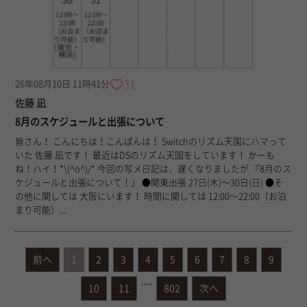
31
26年08月10日 11時41分
佐藤 凪
8月のスケジュールと出張について
皆さん！ こんにちは！こんばんは！ Switchのリズム天国にハマって
いた 佐藤 凪です！ 最近はDSのリズム天国をしています！ かーも
ね！ハイ！*\(^o^)/* 今回の写メ日記は、遅くなりましたが 『8月のス
ケジュールと出張について！』 ●関東出張 27日(木)〜30日(日) ●そ
の他に関しては 大阪にいます！ 時間に関しては 12:00〜22:00（お泊
まり可能）...
前へ
1
2
3
4
5
6
7
8
9
....
10
11
802
次へ